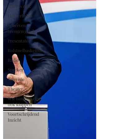
Marc is ziek
LULverhalen
Scherven
brengen geluk
Presentator
Rolstoelbasketbal
Radio
Spreker
Televisie
Theater
Wie bang is krijgt
ook klappen
Voortschrijdend
Inzicht