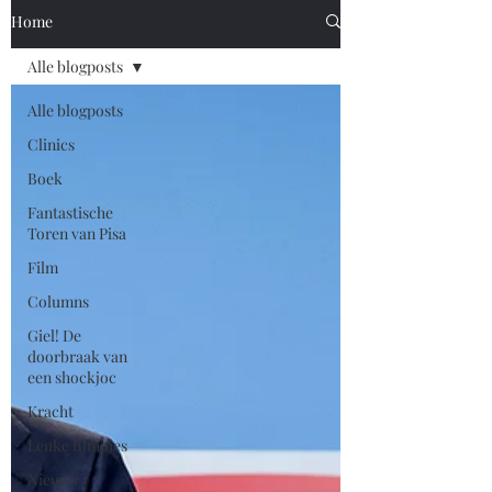
Home
Alle blogposts
Alle blogposts
Clinics
Boek
Fantastische
Toren van Pisa
Film
Columns
Giel! De
doorbraak van
een shockjoc
Kracht
Leuke filmpjes
Nieuws