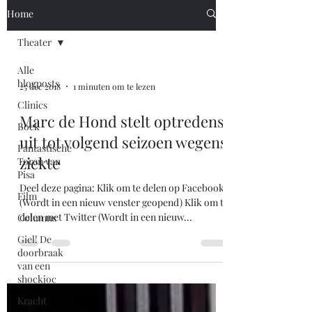
Home
Theater
Alle
blogposts
25 dec 2018
1 minuten om te lezen
Clinics
Marc de Hond stelt optredens
Boek
uit tot volgend seizoen wegens
Fantastische
ziekte
Toren van
Pisa
Deel deze pagina: Klik om te delen op Facebook
Film
(Wordt in een nieuw venster geopend) Klik om te
delen met Twitter (Wordt in een nieuw...
Columns
Giel! De
doorbraak
van een
shockjoc
Kracht