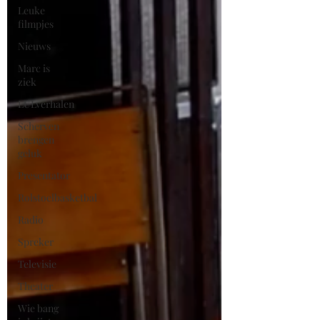
Leuke
filmpjes
Nieuws
Marc is
ziek
LULverhalen
Scherven
brengen
geluk
Presentator
Rolstoelbasketbal
Radio
Spreker
Televisie
Theater
Wie bang