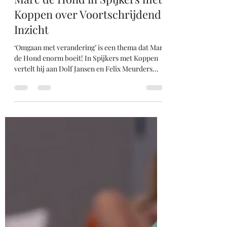
20 okt 2018
1 minuten om te lezen
Marc de Hond in Spijkers met
Koppen over Voortschrijdend
Inzicht
‘Omgaan met verandering’ is een thema dat Marc
de Hond enorm boeit! In Spijkers met Koppen
vertelt hij aan Dolf Jansen en Felix Meurders...