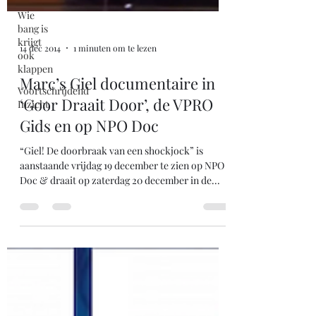
Wie
bang is
krijgt
ook
klappen
Voortschrijdend
14 dec 2014
1 minuten om te lezen
Inzicht
Marc’s Giel documentaire in
‘Goor Draait Door’, de VPRO
Gids en op NPO Doc
“Giel! De doorbraak van een shockjock” is
aanstaande vrijdag 19 december te zien op NPO
Doc & draait op zaterdag 20 december in de...