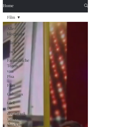
Home
Film
Alle
blogposts
Clinics
Boek
Fantastische
Toren
van
Pisa
Film
Columns
Giel!
De
doorbraak
van een
shockjoc