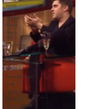
Kracht
Leuke
filmpjes
Nieuws
Marc is
ziek
LULverhalen
Scherven
brengen
geluk
Presentator
Rolstoelbasketbal
Radio
Spreker
Televisie
Theater