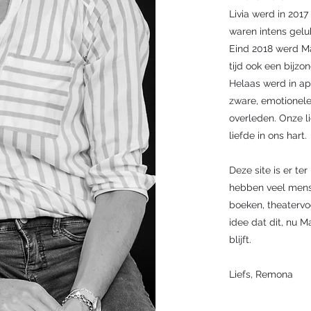
Livia werd in 201
waren intens gelu
Eind 2018 werd M
tijd ook een bijzo
Helaas werd in ap
zware, emotionele e
overleden. Onze li
liefde in ons hart.
Deze site is er t
hebben veel mense
boeken, theatervoo
idee dat dit, nu M
blijft.
Liefs, Remona