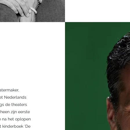
atermaker,
het Nederlands
ngs de theaters
cheen zijn eerste
tie na het oplopen
et kinderboek ‘De