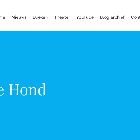
me
Nieuws
Boeken
Theater
YouTube
Blog archief
Con
e Hond