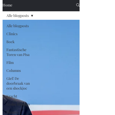
Home
Alle blogposts
Alle blogposts
Clinics
Boek
Fantastische
Toren van Pisa
Film
Columns
Giel! De
doorbraak van
een shockjoc
Kracht
Leuke filmpjes
Nieuws