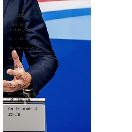
Marc is ziek
LULverhalen
Scherven
brengen geluk
Presentator
Rolstoelbasketbal
Radio
Spreker
Televisie
Theater
Wie bang is krijgt
ook klappen
Voortschrijdend
Inzicht