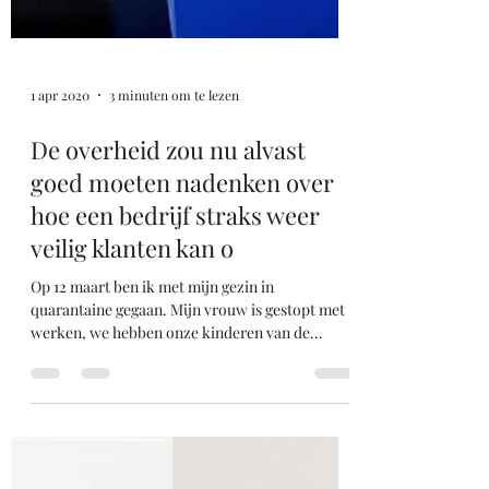
1 apr 2020
3 minuten om te lezen
De overheid zou nu alvast
goed moeten nadenken over
hoe een bedrijf straks weer
veilig klanten kan o
Op 12 maart ben ik met mijn gezin in
quarantaine gegaan. Mijn vrouw is gestopt met
werken, we hebben onze kinderen van de
crèche gehaald....