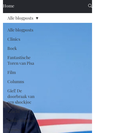
Home
Alle blogposts
Alle blogposts
Clinics
Boek
Fantastische
Toren van Pisa
Film
Columns
Giel! De
doorbraak van
een shockjoc
Kracht
Leuke filmpjes
Nieuws