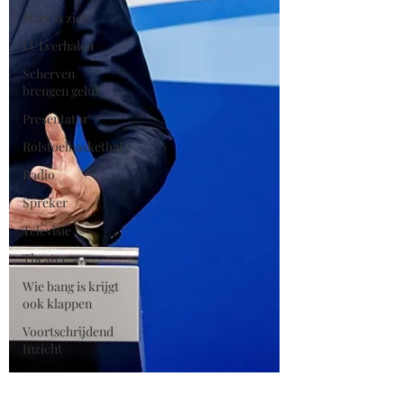
Marc is ziek
LULverhalen
Scherven
brengen geluk
Presentator
Rolstoelbasketbal
Radio
Spreker
Televisie
Theater
Wie bang is krijgt
ook klappen
Voortschrijdend
Inzicht