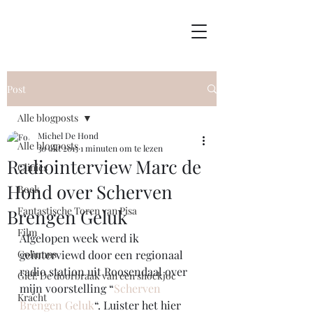
Post
Alle blogposts
Michel De Hond
Alle blogposts
30 okt 2015
1 minuten om te lezen
Radiointerview Marc de
Clinics
Hond over Scherven
Boek
Fantastische Toren van Pisa
Brengen Geluk
Film
Afgelopen week werd ik 
Columns
geïnterviewd door een regionaal 
radio station uit Roosendaal over 
Giel! De doorbraak van een shockjoc
mijn voorstelling “
Scherven 
Kracht
Brengen Geluk
“. Luister het hier 