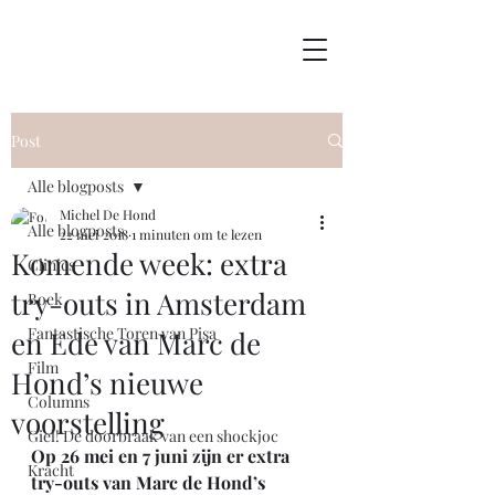
Post
Alle blogposts
Michel De Hond
Alle blogposts
22 mei 2018
1 minuten om te lezen
Komende week: extra
Clinics
try-outs in Amsterdam
Boek
Fantastische Toren van Pisa
en Ede van Marc de
Film
Hond’s nieuwe
Columns
voorstelling
Giel! De doorbraak van een shockjoc
Op 26 mei en 7 juni zijn er extra 
Kracht
try-outs van Marc de Hond’s 