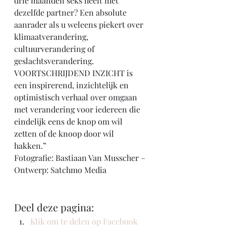
drie maanden seks heeft met 
dezelfde partner? Een absolute 
aanrader als u weleens piekert over 
klimaatverandering, 
cultuurverandering of 
geslachtsverandering.
VOORTSCHRIJDEND INZICHT is 
een inspirerend, inzichtelijk en 
optimistisch verhaal over omgaan 
met verandering voor iedereen die 
eindelijk eens de knop om wil 
zetten of de knoop door wil 
hakken.”
Fotografie: Bastiaan Van Musscher​ – 
Ontwerp: Satchmo Media​
Deel deze pagina:
Klik om te delen op Facebook 