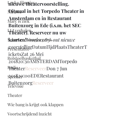
Leuke filmpjes
nieuwe theatervoorstelling. 
Ditmaal in het Torpedo Theater in 
Nieuws
Amsterdam en in Restaurant 
Marc is ziek
Buitenzorg in Ede (i.s.m. het SEC 
LULverhalen
Theater). Reserveer nu uw 
kaarten!
Voorlees try-out nieuwe 
Scherven brengen geluk
voorstelling
DatumTijdPlaatsTheaterT
Presentator
icketsZat 26 Mei 
Rolstoelbasketbal
201820:30AMSTERDAMTorpedo 
Radio
Theater
Reserveer
Don 7 Jun 
201820:00EDERestaurant 
Spreker
Buitenzorg
Reserveer
Televisie
Theater
Wie bang is krijgt ook klappen
Voortschrijdend Inzicht