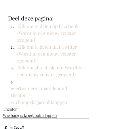
Deel deze pagina:
Klik om te delen op Facebook 
(Wordt in een nieuw venster 
geopend)
Klik om te delen met Twitter 
(Wordt in een nieuw venster 
geopend)
Klik om af te drukken (Wordt in 
een nieuw venster geopend)
#geertwilders
#marcdehond
#theater
#wiebangiskrijgtookklappen
Theater
Wie bang is krijgt ook klappen