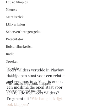
Leuke filmpjes
Nieuws
Marc is ziek
LULverhalen
Scherven brengen geluk
Presentator
Rolstoelbasketbal
Radio
Spreker
Televisie
Geert Wilders vertelde in Playboy 
dat hij open staat voor een relatie 
Theater
met een moslima. Maar is er ook 
Wie bang is krijgt ook klappen
een moslima die open staat voor 
Voortschrijdend Inzicht
een relatie met Geert Wilders?
Fragment uit “
Wie bang is, krijgt 
ook klappen
”