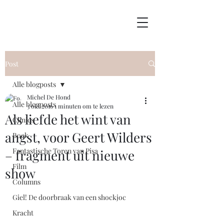
Post
Alle blogposts
Michel De Hond
Alle blogposts
3 okt 2016
1 minuten om te lezen
Als liefde het wint van
Clinics
angst, voor Geert Wilders
Boek
Fantastische Toren van Pisa
– fragment uit nieuwe
Film
show
Columns
Giel! De doorbraak van een shockjoc
Kracht