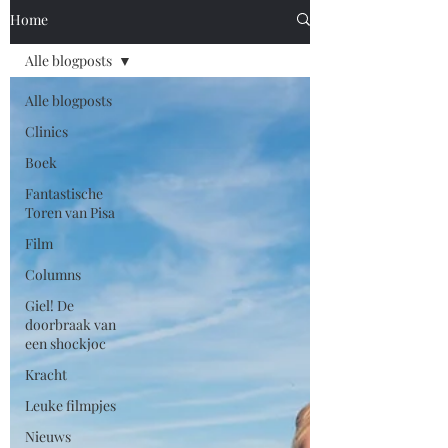
Home
Alle blogposts
Alle blogposts
Clinics
Boek
Fantastische
Toren van Pisa
Film
Columns
Giel! De
doorbraak van
een shockjoc
Kracht
Leuke filmpjes
Nieuws