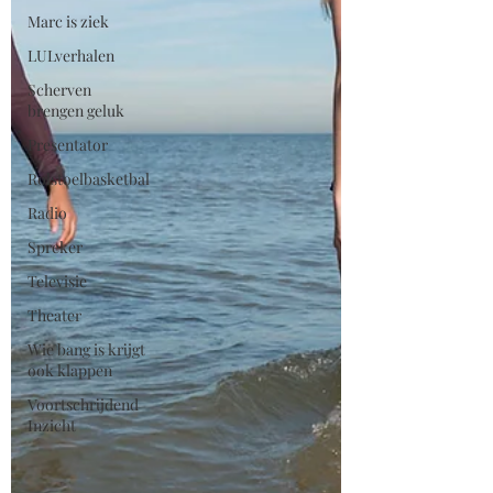
Marc is ziek
LULverhalen
Scherven
brengen geluk
Presentator
Rolstoelbasketbal
Radio
Spreker
Televisie
Theater
Wie bang is krijgt
ook klappen
Voortschrijdend
Inzicht