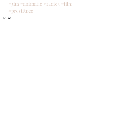
#3fm
#animatie
#radio3
#film
#prostituee
Film
Giel! De doorbraak van een shockjoc
Leuke filmpjes
Recente blogposts
Alles weergeven