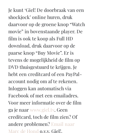
Je kunt ‘Giel! De doorbraak van een 
shockjock’ online huren, druk 
daarvoor op de groene knop “Watch 
movie” in bovenstaande player. De 
film is ook te koop als Full HD 
download, druk daarvoor op de 
paarse knop “Buy Movie”. Er is 
tevens de mogelijkheid de film op 
DVD thuisgestuurd te krijgen. Je 
hebt een creditcard of een PayPal-
account nodig om af te rekenen. 
Inloggen kan automatisch via 
Facebook of met een emailadres. 
Voor meer informatie over de film 
ga je naar 
www.giel.tv
. Geen 
creditcard, toch de film zien? Of 
andere problemen? 
Email naar 
Marc de Hond
 o.v.v. Giel!.