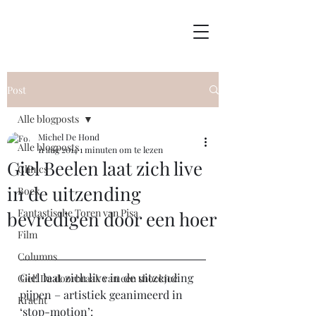
Post
Alle blogposts
Michel De Hond
Alle blogposts
11 aug 2014
1 minuten om te lezen
Giel Beelen laat zich live
Clinics
in de uitzending
Boek
Fantastische Toren van Pisa
bevredigen door een hoer
Film
Columns
Giel laat zich live in de uitzending 
Giel! De doorbraak van een shockjoc
pijpen – artistiek geanimeerd in 
Kracht
‘stop-motion’: