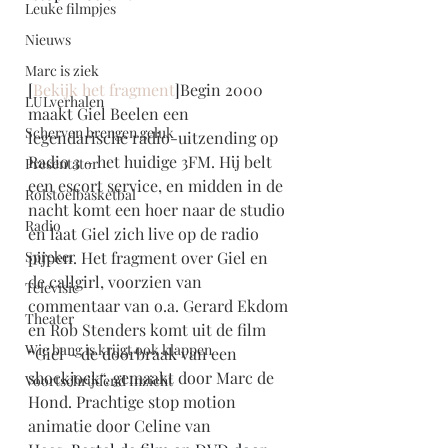
Leuke filmpjes
Nieuws
Marc is ziek
[
Bekijk het fragment
]
Begin 2000 
LULverhalen
maakt Giel Beelen een 
Scherven brengen geluk
legendarische radio-uitzending op 
Radio 3 – het huidige 3FM. Hij belt 
Presentator
een escort service, en midden in de 
Rolstoelbasketbal
nacht komt een hoer naar de studio 
Radio
en laat Giel zich live op de radio 
Spreker
pijpen. Het fragment over Giel en 
de callgirl, voorzien van 
Televisie
commentaar van o.a. Gerard Ekdom 
Theater
en Rob Stenders komt uit de film 
Wie bang is krijgt ook klappen
“
Giel – de doorbraak van een 
shockjock
“, gemaakt door Marc de 
Voortschrijdend Inzicht
Hond. Prachtige stop motion 
animatie door Celine van 