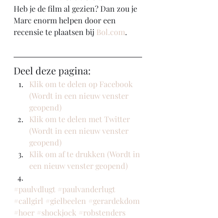
Heb je de film al gezien? Dan zou je 
Marc enorm helpen door een 
recensie te plaatsen bij 
Bol.com
. 
Deel deze pagina:
Klik om te delen op Facebook 
(Wordt in een nieuw venster 
geopend)
Klik om te delen met Twitter 
(Wordt in een nieuw venster 
geopend)
Klik om af te drukken (Wordt in 
een nieuw venster geopend)
#paulvdlugt
#paulvanderlugt
#callgirl
#gielbeelen
#gerardekdom
#hoer
#shockjock
#robstenders