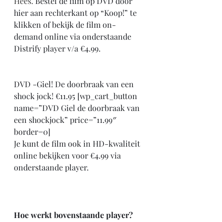
Hees. 
Bestel de film op DVD door 
hier aan rechterkant op “Koop!” te 
klikken of bekijk de film on-
demand online via onderstaande 
Distrify player v/a €4.99.
DVD -Giel! De doorbraak van een 
shock jock! €11.95 [wp_cart_button 
name=”DVD Giel de doorbraak van 
een shockjock” price=”11.99″ 
border=0]
Je kunt de film ook in HD-kwaliteit 
online bekijken voor €4.99 via 
onderstaande player.
Hoe werkt bovenstaande player?