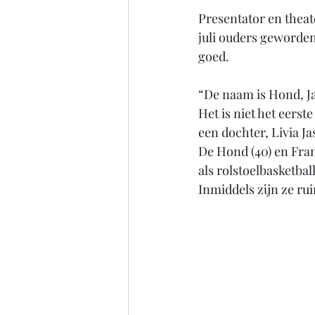
Presentator en thea
juli ouders geworden
goed.
“De naam is Hond, J
Het is niet het eerst
een dochter, Livia J
De Hond (40) en Fran
als rolstoelbasketbal
Inmiddels zijn ze ru