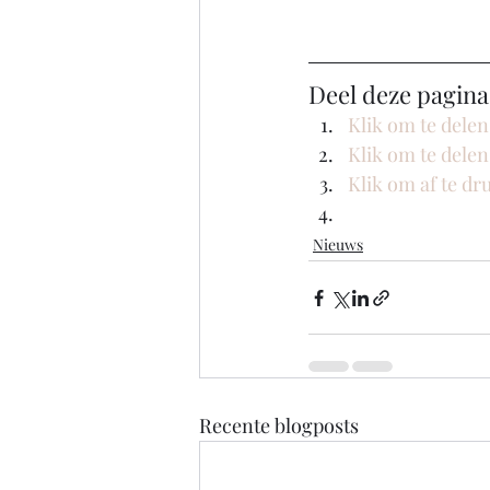
Deel deze pagina
Klik om te dele
Klik om te dele
Klik om af te d
Nieuws
Recente blogposts