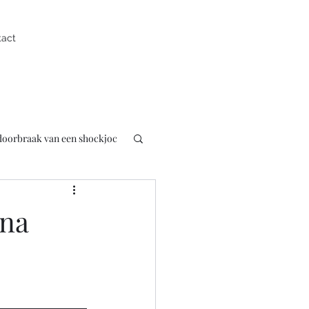
tact
 doorbraak van een shockjoc
uk
Presentator
ona
pen