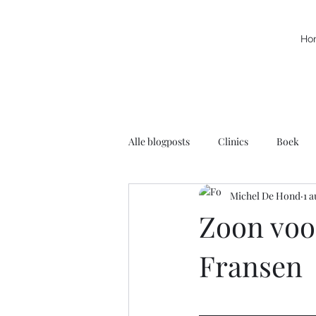
Ho
Alle blogposts
Clinics
Boek
Michel De Hond
1 a
Kracht
Leuke filmpjes
N
Zoon voo
Fransen
Rolstoelbasketbal
Radio
Voortschrijdend Inzicht