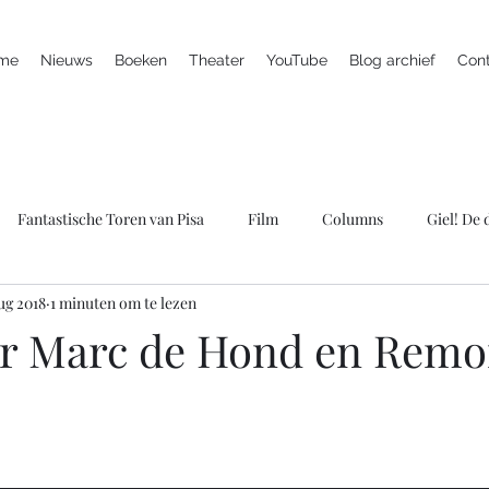
me
Nieuws
Boeken
Theater
YouTube
Blog archief
Con
Fantastische Toren van Pisa
Film
Columns
Giel! De
ug 2018
1 minuten om te lezen
ieuws
Marc is ziek
LULverhalen
Scherven brengen gel
r Marc de Hond en Rem
Spreker
Televisie
Theater
Wie bang is krijgt ook klap