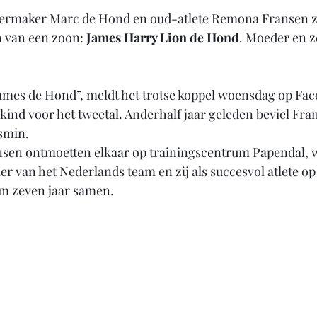
termaker Marc de Hond en oud-atlete Remona Fransen zi
 van een zoon: 
James Harry Lion de Hond
. Moeder en 
ames de Hond”, meldt het trotse koppel woensdag op Fa
e kind voor het tweetal. Anderhalf jaar geleden beviel Fran
asmin.
sen ontmoetten elkaar op trainingscentrum Papendal, wa
ler van het Nederlands team en zij als succesvol atlete 
im zeven jaar samen.