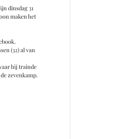
jn dinsdag 31 
zoon maken het 
cebook.
sen (32) al van 
ar hij trainde 
op de zevenkamp. 