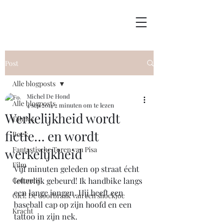
Post
Alle blogposts
Michel De Hond
Alle blogposts
4 sep 2014
2 minuten om te lezen
Werkelijkheid wordt
Clinics
fictie… en wordt
Boek
Fantastische Toren van Pisa
werkelijkheid
Film
Vijf minuten geleden op straat écht 
Columns
letterlijk gebeurd! Ik handbike langs 
een lange jongen. Hij heeft een 
Giel! De doorbraak van een shockjoc
baseball cap op zijn hoofd en een 
Kracht
tattoo in zijn nek.