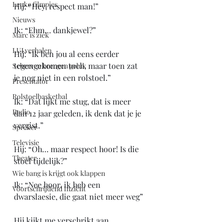
Leuke filmpjes
Hij: “Hey, respect man!”
Nieuws
Ik: “Ehm… dankjewel?”
Marc is ziek
LULverhalen
Hij: “Ik ben jou al eens eerder 
tegengekomen toch, maar toen zat 
Scherven brengen geluk
je nog niet in een rolstoel.”
Presentator
Rolstoelbasketbal
Ik: “Dat lijkt me stug, dat is meer 
Radio
dan 12 jaar geleden, ik denk dat je je 
vergist.”
Spreker
Televisie
Hij: “Oh… maar respect hoor! Is die 
Theater
stoel tijdelijk?”
Wie bang is krijgt ook klappen
Ik: “Nee hoor, ik heb een 
Voortschrijdend Inzicht
dwarslaesie, die gaat niet meer weg”
Hij kijkt me verschrikt aan.