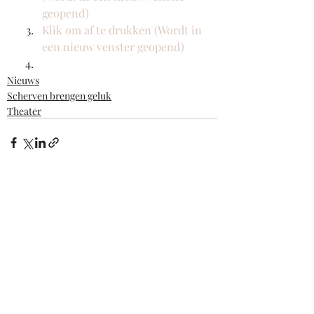
geopend)
Klik om af te drukken (Wordt in 
een nieuw venster geopend)
Nieuws
Scherven brengen geluk
Theater
Recente blogposts
Alles weergeven