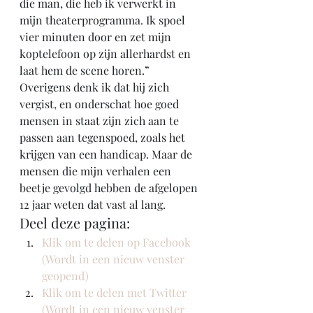
die man, die heb ik verwerkt in 
mijn theaterprogramma. Ik spoel 
vier minuten door en zet mijn 
koptelefoon op zijn allerhardst en 
laat hem de scene horen.”
Overigens denk ik dat hij zich 
vergist, en onderschat hoe goed 
mensen in staat zijn zich aan te 
passen aan tegenspoed, zoals het 
krijgen van een handicap. Maar de 
mensen die mijn verhalen een 
beetje gevolgd hebben de afgelopen 
12 jaar weten dat vast al lang. 
Deel deze pagina:
Klik om te delen op Facebook 
(Wordt in een nieuw venster 
geopend)
Klik om te delen met Twitter 
(Wordt in een nieuw venster 