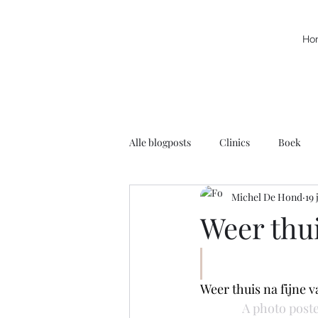
Ho
Alle blogposts
Clinics
Boek
Michel De Hond
19 
Kracht
Leuke filmpjes
N
Weer thui
Rolstoelbasketbal
Radio
Weer thuis na fijne
A photo post
Voortschrijdend Inzicht