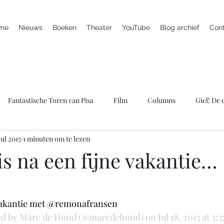
me
Nieuws
Boeken
Theater
YouTube
Blog archief
Con
Fantastische Toren van Pisa
Film
Columns
Giel! De
jul 2015
1 minuten om te lezen
ieuws
Marc is ziek
LULverhalen
Scherven brengen gel
s na een fijne vakantie…
Spreker
Televisie
Theater
Wie bang is krijgt ook klap
 vakantie met @remonafransen
ed by Marc de Hond (@marcdehond) on Jul 18, 2015 at 3