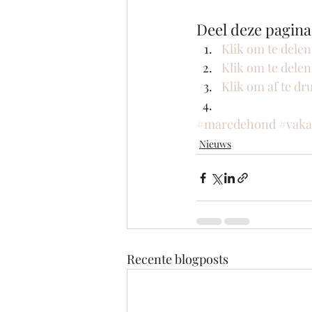
Deel deze pagina
Klik om te dele
Klik om te dele
Klik om af te d
#marcdehond
#vaka
Nieuws
Recente blogposts