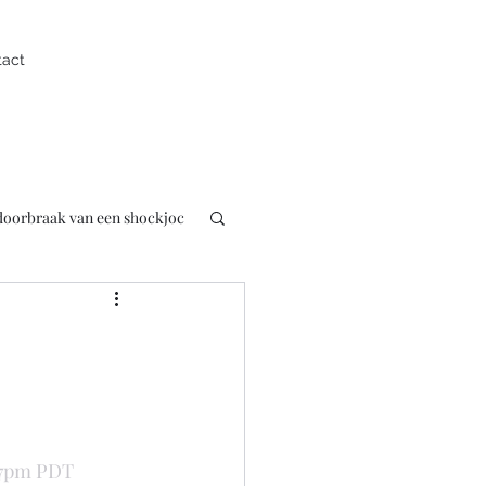
tact
 doorbraak van een shockjoc
uk
Presentator
pen
:37pm PDT