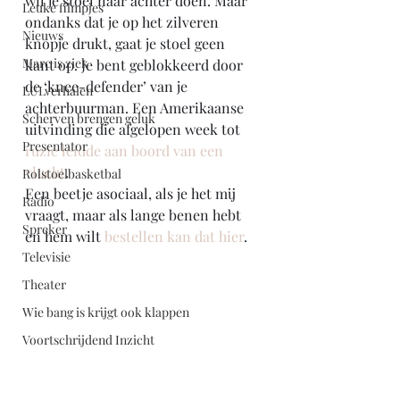
wil je stoel naar achter doen. Maar 
Leuke filmpjes
ondanks dat je op het zilveren 
Nieuws
knopje drukt, gaat je stoel geen 
Marc is ziek
kant op. Je bent geblokkeerd door 
de ‘knee-defender’ van je 
LULverhalen
achterbuurman. Een Amerikaanse 
Scherven brengen geluk
uitvinding die afgelopen week tot 
Presentator
ruzie leidde aan boord van een 
vlucht
.
Rolstoelbasketbal
Een beetje asociaal, als je het mij 
Radio
vraagt, maar als lange benen hebt 
Spreker
en hem wilt
 bestellen kan dat hier
.
Televisie
Theater
Wie bang is krijgt ook klappen
Voortschrijdend Inzicht