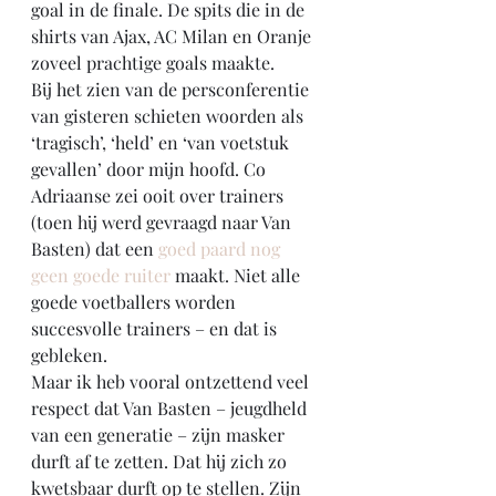
goal in de finale. De spits die in de 
shirts van Ajax, AC Milan en Oranje 
zoveel prachtige goals maakte. 
Bij het zien van de persconferentie 
van gisteren schieten woorden als 
‘tragisch’, ‘held’ en ‘van voetstuk 
gevallen’ door mijn hoofd. Co 
Adriaanse zei ooit over trainers 
(toen hij werd gevraagd naar Van 
Basten) dat een 
goed paard nog 
geen goede ruiter
 maakt. Niet alle 
goede voetballers worden 
succesvolle trainers – en dat is 
gebleken.
Maar ik heb vooral ontzettend veel 
respect dat Van Basten – jeugdheld 
van een generatie – zijn masker 
durft af te zetten. Dat hij zich zo 
kwetsbaar durft op te stellen. Zijn 