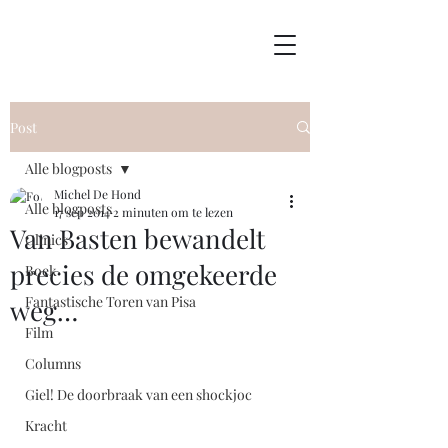
Post
Alle blogposts
Michel De Hond
Alle blogposts
17 sep 2014
2 minuten om te lezen
Van Basten bewandelt
Clinics
precies de omgekeerde
Boek
Fantastische Toren van Pisa
weg…
Film
Columns
Giel! De doorbraak van een shockjoc
Kracht