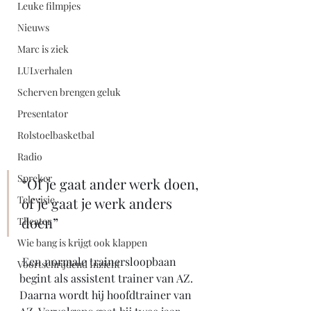
Leuke filmpjes
Nieuws
Marc is ziek
LULverhalen
Scherven brengen geluk
Presentator
Rolstoelbasketbal
Radio
Spreker
“Of je gaat ander werk doen, 
Televisie
of je gaat je werk anders 
doen”
Theater
Wie bang is krijgt ook klappen
 Een normale trainersloopbaan 
Voortschrijdend Inzicht
begint als assistent trainer van AZ. 
Daarna wordt hij hoofdtrainer van 