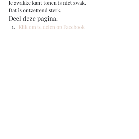
Je zwakke kant tonen is niet zwak. 
Dat is ontzettend sterk. 
Deel deze pagina:
Klik om te delen op Facebook 
(Wordt in een nieuw venster 
geopend)
Klik om te delen met Twitter 
(Wordt in een nieuw venster 
geopend)
Klik om af te drukken (Wordt in 
een nieuw venster geopend)
#marcovanbasten
Nieuws