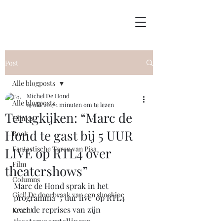
Post
Alle blogposts
Michel De Hond
Alle blogposts
19 okt 2017
1 minuten om te lezen
Terugkijken: “Marc de
Clinics
Hond te gast bij 5 UUR
Boek
Fantastische Toren van Pisa
LIVE op RTL4 over
Film
theatershows”
Columns
Marc de Hond sprak in het 
Giel! De doorbraak van een shockjoc
programma ‘5 uur live’ op RTL4 
over de reprises van zijn 
Kracht