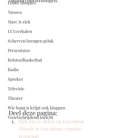
theatervoorstellingen.
Leuke filmpjes
Nieuws
Marc is ziek
LULverhalen
Scherven brengen geluk
Presentator
Rolstoelbasketbal
Radio
Spreker
Televisie
Theater
Wie bang is krijgt ook klappen
Deel deze pagina:
Voortschrijdend Inzicht
Klik om te delen op Facebook 
(Wordt in een nieuw venster 
geopend)