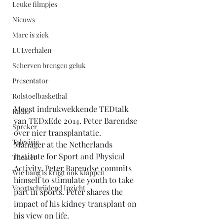
Leuke filmpjes
Nieuws
Marc is ziek
LULverhalen
Scherven brengen geluk
Presentator
Rolstoelbasketbal
Meest indrukwekkende TEDtalk 
Radio
van TEDxEde 2014. Peter Barendse 
Spreker
over nier transplantatie.
Televisie
Manager at the Netherlands 
Institute for Sport and Physical 
Theater
Activity, Peter Barendse commits 
Wie bang is krijgt ook klappen
himself to stimulate youth to take 
Voortschrijdend Inzicht
part in sports. Peter shares the 
impact of his kidney transplant on 
his view on life. 