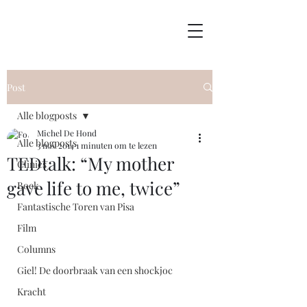
Post
Alle blogposts
Michel De Hond
Alle blogposts
3 nov 2014
1 minuten om te lezen
TEDtalk: “My mother
Clinics
gave life to me, twice”
Boek
Fantastische Toren van Pisa
Film
Columns
Giel! De doorbraak van een shockjoc
Kracht