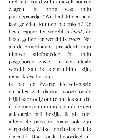
niet leuk vond wat ik mezelf hoorde 
zeggen. In 2009 was mijn 
paradepaardje: “Wie had dit een paar 
jaar geleden kunnen bedenken? De 
beste rapper ter wereld is 
blank
, de 
beste golfer ter wereld is 
zwart
. Net 
als de Amerikaanse president, mijn 
nieuwe stiefmoeder èn mijn 
pasgeboren zusje.” In een ideale 
wereld zou ik kleurenblind zijn, 
maar ik 
ben
 het niet.
Ik had de Zwarte Piet-discussie 
en alles wat daaruit voortvloeide 
blijkbaar nodig om te ontdekken dat 
ik de mensen om mij heen door een 
gekleurde bril bekijk. Ik zie niet 
alleen de persoon, maar ook zijn 
verpakking. Welke conclusies trek ik 
daaruit? Hoe vaak beoordeel ik 