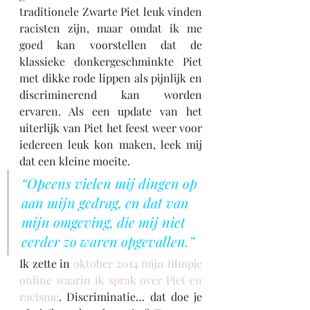
traditionele Zwarte Piet leuk vinden 
racisten zijn, maar omdat ik me 
goed kan voorstellen dat de 
klassieke donkergeschminkte Piet 
met dikke rode lippen als pijnlijk en 
discriminerend kan worden 
ervaren. Als een update van het 
uiterlijk van Piet het feest weer voor 
iedereen leuk kon maken, leek mij 
dat een kleine moeite.
“Opeens vielen mij dingen op 
aan mijn gedrag, en dat van 
mijn omgeving, die mij niet 
eerder zo waren opgevallen.”
Ik zette in 
oktober 2014 mijn filmpje 
online waarin ik sprak over Piet en 
racisme
. Discriminatie… dat doe je 