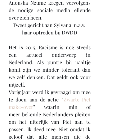
Anousha Nzume kregen vervolgens 
de nodige sociale media ellende 
over zich heen.
Tweet gericht aan Sylvana, n.a.v. 
haar optreden bij DWDD
Het is 2015. Racisme is nog steeds 
een actueel onderwerp in 
Nederland. Als puntje bij paaltje 
komt zijn we minder tolerant dan 
we zelf denken. Dat geldt ook voor 
mijzelf.
Vorig jaar werd ik gevraagd om mee 
te doen aan de actie “
Zwarte Piet 
make-over
” waarin min of 
meer bekende Nederlanders pleiten 
om het uiterlijk van Piet aan te 
passen. Ik deed mee. Niet omdat ik 
geloof dat alle mensen die de 