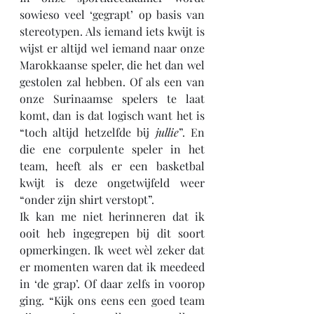
sowieso veel ‘gegrapt’ op basis van 
stereotypen. Als iemand iets kwijt is 
wijst er altijd wel iemand naar onze 
Marokkaanse speler, die het dan wel 
gestolen zal hebben. Of als een van 
onze Surinaamse spelers te laat 
komt, dan is dat logisch want het is 
“toch altijd hetzelfde bij 
jullie
”. En 
die ene corpulente speler in het 
team, heeft als er een basketbal 
kwijt is deze ongetwijfeld weer 
“onder zijn shirt verstopt”.
Ik kan me niet herinneren dat ik 
ooit heb ingegrepen bij dit soort 
opmerkingen. Ik weet wèl zeker dat 
er momenten waren dat ik meedeed 
in ‘de grap’. Of daar zelfs in voorop 
ging. “Kijk ons eens een goed team 