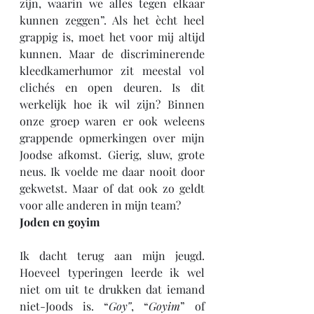
zijn, waarin we alles tegen elkaar 
kunnen zeggen”. Als het ècht heel 
grappig is, moet het voor mij altijd 
kunnen. Maar de discriminerende 
kleedkamerhumor zit meestal vol 
clichés en open deuren. Is dit 
werkelijk hoe ik wil zijn? Binnen 
onze groep waren er ook weleens 
grappende opmerkingen over mijn 
Joodse afkomst. Gierig, sluw, grote 
neus. Ik voelde me daar nooit door 
gekwetst. Maar of dat ook zo geldt 
voor alle anderen in mijn team?
Joden en goyim
Ik dacht terug aan mijn jeugd. 
Hoeveel typeringen leerde ik wel 
niet om uit te drukken dat iemand 
niet-Joods is. “
Goy”
, “
Goyim
” of 