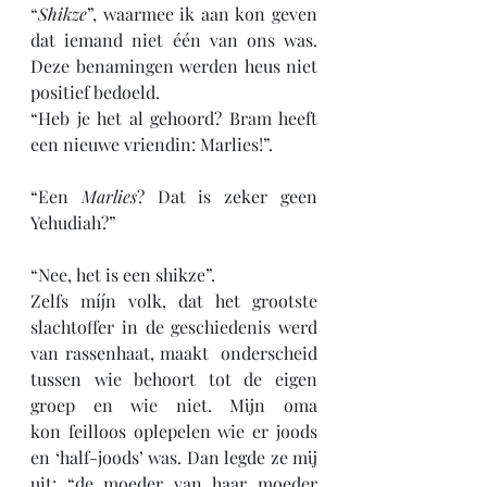
“
Shikze
”, waarmee ik aan kon geven 
dat iemand niet één van ons was. 
Deze benamingen werden heus niet 
positief bedoeld.
“Heb je het al gehoord? Bram heeft 
een nieuwe vriendin: Marlies!”.
“Een 
Marlies
? Dat is zeker geen 
Yehudiah?”
“Nee, het is een shikze”.
Zelfs míjn volk, dat het grootste 
slachtoffer in de geschiedenis werd 
van rassenhaat, maakt  onderscheid 
tussen wie behoort tot de eigen 
groep en wie niet. Mijn oma 
kon feilloos oplepelen wie er joods 
en ‘half-joods’ was. Dan legde ze mij 
uit: “de moeder van haar moeder 