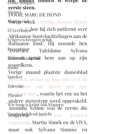
die zonder zonden is werpe de 
Leuke filmpjes
eerste steen.
Nieuws
DOOR: MARC DE HOND
Marc is ziek
Vorige week 
vertelde Martin Simek 
in DWDD
 hoe hij zich ontfermt over 
LULverhalen
Afrikaanse bootvluchtelingen aan de 
Scherven brengen geluk
Italiaanse kust. Hij noemde hen 
Presentator
‘zwartjes’. Tafeldame Sylvana 
Simons sprak hem aan op zijn 
Rolstoelbasketbal
woordkeus.
Radio
Vorige maand plaatste damesblad 
Spreker
VIVA een artikel op haar site over de 
Televisie
voordelen van daten met een 
donkere man
, waarin het ene na het 
Theater
andere stereotype werd opgerakeld. 
Wie bang is krijgt ook klappen
Anousha Nzume was de eerste die 
Voortschrijdend Inzicht
reageerde 
met een kritisch 
tegenstuk
. Martin Simek en de VIVA, 
maar ook Sylvana Simons en 