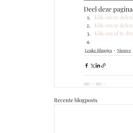
Deel deze pagina
Klik om te dele
Klik om te dele
Klik om af te d
Leuke filmpjes
Nieuws
Recente blogposts