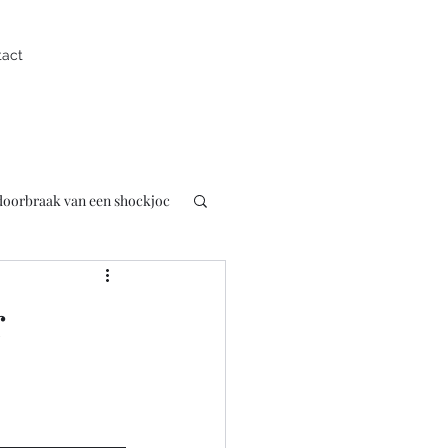
tact
 doorbraak van een shockjoc
uk
Presentator
r
pen