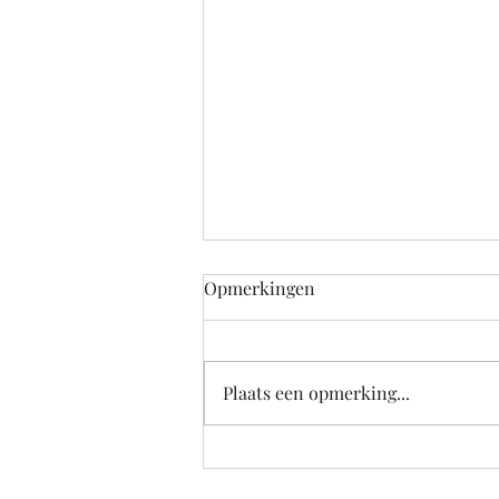
Opmerkingen
Plaats een opmerking...
De overheid zou nu alvast
goed moeten nadenken over