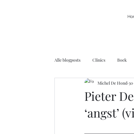
Ho
Alle blogposts
Clinics
Boek
Michel De Hond
30
Kracht
Leuke filmpjes
N
Pieter De
‘angst’ (v
Rolstoelbasketbal
Radio
Voortschrijdend Inzicht