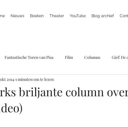
me
Nieuws
Boeken
Theater
YouTube
Blog archief
Con
Fantastische Toren van Pisa
Film
Columns
Giel! De
 okt 2014
1 minuten om te lezen
ieuws
Marc is ziek
LULverhalen
Scherven brengen gel
rks briljante column ove
ideo)
Spreker
Televisie
Theater
Wie bang is krijgt ook klap