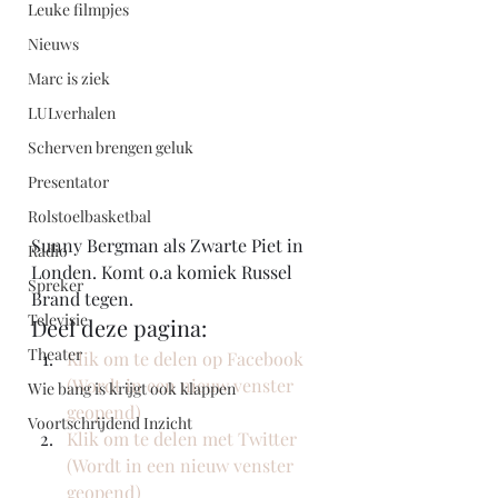
Leuke filmpjes
Nieuws
Marc is ziek
LULverhalen
Scherven brengen geluk
Presentator
Rolstoelbasketbal
Sunny Bergman als Zwarte Piet in 
Radio
Londen. Komt o.a komiek Russel 
Spreker
Brand tegen.  
Televisie
Deel deze pagina:
Theater
Klik om te delen op Facebook 
(Wordt in een nieuw venster 
Wie bang is krijgt ook klappen
geopend)
Voortschrijdend Inzicht
Klik om te delen met Twitter 
(Wordt in een nieuw venster 
geopend)