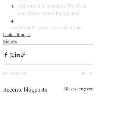
Klik om af te drukken (Wordt in 
een nieuw venster geopend)
#zwartepiet
#zwartepietdiscussie
Leuke filmpjes
Nieuws
Recente blogposts
Alles weergeven