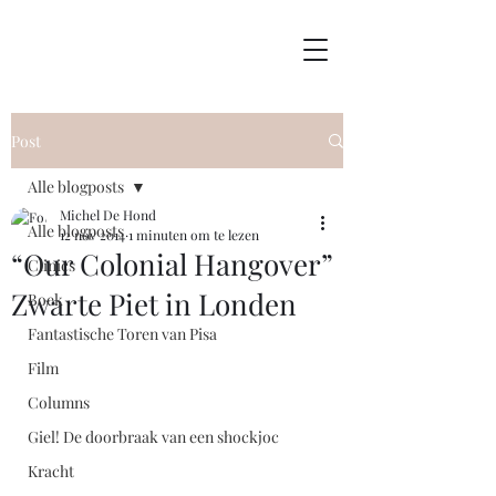
Post
Alle blogposts
Michel De Hond
Alle blogposts
12 nov 2014
1 minuten om te lezen
“Our Colonial Hangover”
Clinics
Zwarte Piet in Londen
Boek
Fantastische Toren van Pisa
Film
Columns
Giel! De doorbraak van een shockjoc
Kracht