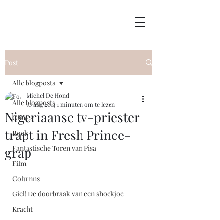
Post
Alle blogposts
Michel De Hond
Alle blogposts
10 aug 2014
1 minuten om te lezen
Nigeriaanse tv-priester
Clinics
trapt in Fresh Prince-
Boek
Fantastische Toren van Pisa
grap
Film
Columns
Giel! De doorbraak van een shockjoc
Kracht