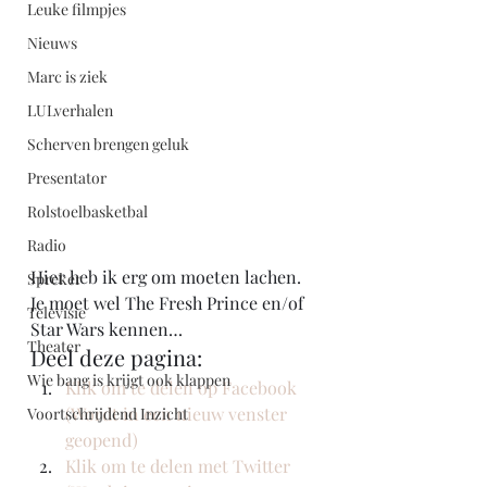
Leuke filmpjes
Nieuws
Marc is ziek
LULverhalen
Scherven brengen geluk
Presentator
Rolstoelbasketbal
Radio
Hier heb ik erg om moeten lachen. 
Spreker
Je moet wel The Fresh Prince en/of 
Televisie
Star Wars kennen… 
Theater
Deel deze pagina:
Wie bang is krijgt ook klappen
Klik om te delen op Facebook 
(Wordt in een nieuw venster 
Voortschrijdend Inzicht
geopend)
Klik om te delen met Twitter 