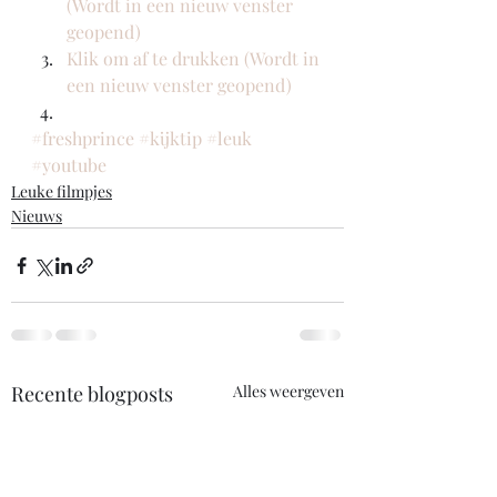
(Wordt in een nieuw venster 
geopend)
Klik om af te drukken (Wordt in 
een nieuw venster geopend)
#freshprince
#kijktip
#leuk
#youtube
Leuke filmpjes
Nieuws
Recente blogposts
Alles weergeven