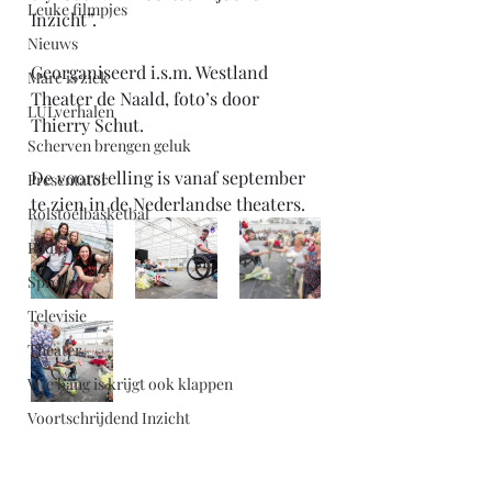
Leuke filmpjes
Inzicht”.
Nieuws
Georganiseerd i.s.m. Westland 
Marc is ziek
Theater de Naald, foto’s door 
LULverhalen
Thierry Schut.
Scherven brengen geluk
De voorstelling is vanaf september 
Presentator
te zien in de Nederlandse theaters.
Rolstoelbasketbal
Radio
Spreker
Televisie
Theater
Wie bang is krijgt ook klappen
Voortschrijdend Inzicht