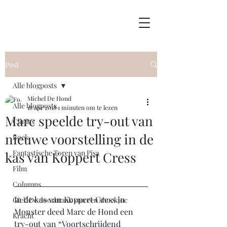
Post
Alle blogposts
Michel De Hond
Alle blogposts
18 apr 2018
1 minuten om te lezen
Marc speelde try-out van
Clinics
nieuwe voorstelling in de
Boek
Fantastische Toren van Pisa
kas van Koppert Cress
Film
Columns
In de kas van Koppert Cress in 
Giel! De doorbraak van een shockjoc
Monster deed Marc de Hond een 
Kracht
try-out van “Voortschrijdend 