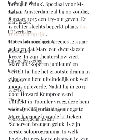
Leuke filmpjes
Brengen Geluk’. Speciaal voor M-
Lab in Amsterdam zal hij op zondag 
Nieuws
8 maart 2015 een try-out geven. Er 
Marc is ziek
is echter slechts beperkt plaats 
dus 
LULverhalen
reserveer op tijd
.
Het is komend jaar precies 12,5 jaar 
Scherven brengen geluk
geleden dat Marc een dwarslaesie 
Presentator
kreeg. In zijn theatershow viert 
Rolstoelbasketbal
Marc dit ‘koperen jubileum’ en 
Radio
vertelt hij hoe het grootste drama in 
zijn leven hem uiteindelijk ook veel 
Spreker
moois opleverde. Nadat hij in 2013 
Televisie
door Howard Komproe werd 
Theater
ontdekt in Toomler vroeg deze hem 
voor ‘De LULverhalen’ en oogstte 
Wie bang is krijgt ook klappen
Marc hiermee lovende kritieken. 
Voortschrijdend Inzicht
‘Scherven brengen geluk’ is zijn 
eerste soloprogramma. In welk 
hokje dat precies te plaatsen is, kan 