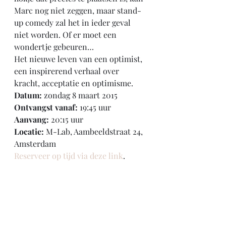
Marc nog niet zeggen, maar stand-
up comedy zal het in ieder geval 
niet worden. Of er moet een 
wondertje gebeuren…
Het nieuwe leven van een optimist, 
een inspirerend verhaal over 
kracht, acceptatie en optimisme.
Datum:
 zondag 8 maart 2015
Ontvangst vanaf:
 19:45 uur
Aanvang:
 20:15 uur
Locatie:
 M-Lab, Aambeeldstraat 24, 
Amsterdam
Reserveer op tijd via deze link
.