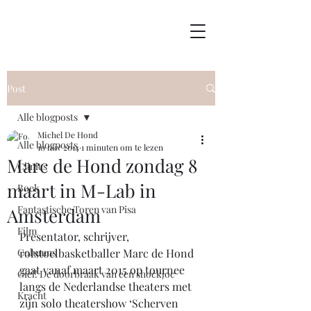
Post
Alle blogposts
Michel De Hond
Alle blogposts
10 nov 2014
1 minuten om te lezen
Marc de Hond zondag 8
Clinics
maart in M-Lab in
Boek
Fantastische Toren van Pisa
Amsterdam
Film
Presentator, schrijver, 
Columns
rolstoelbasketballer Marc de Hond 
gaat vanaf maart 2015 op tournee 
Giel! De doorbraak van een shockjoc
langs de Nederlandse theaters met 
Kracht
zijn solo theatershow ‘Scherven 