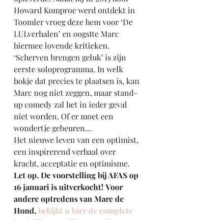
Howard Komproe werd ontdekt in 
Toomler vroeg deze hem voor ‘De 
LULverhalen’ en oogstte Marc 
hiermee lovende kritieken. 
‘Scherven brengen geluk’ is zijn 
eerste soloprogramma. In welk 
hokje dat precies te plaatsen is, kan 
Marc nog niet zeggen, maar stand-
up comedy zal het in ieder geval 
niet worden. Of er moet een 
wondertje gebeuren…
Het nieuwe leven van een optimist, 
een inspirerend verhaal over 
kracht, acceptatie en optimisme.
Let op. De voorstelling bij AFAS op 
16 januari is uitverkocht! Voor 
andere optredens van Marc de 
Hond, 
bekijkt u hier de complete 