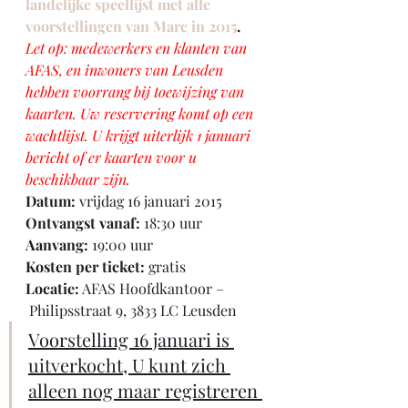
landelijke speellijst met alle 
voorstellingen van Marc in 2015
.
Let op: medewerkers en klanten van 
AFAS, en inwoners van Leusden 
hebben voorrang bij toewijzing van 
kaarten. Uw reservering komt op een 
wachtlijst. U krijgt uiterlijk 1 januari 
bericht of er kaarten voor u 
beschikbaar zijn.
Datum:
 vrijdag 16 januari 2015
Ontvangst vanaf:
 18:30 uur
Aanvang:
 19:00 uur
Kosten per ticket:
 gratis
Locatie:
 AFAS Hoofdkantoor –
 Philipsstraat 9, 3833 LC Leusden
Voorstelling 16 januari is 
uitverkocht, U kunt zich 
alleen nog maar registreren 