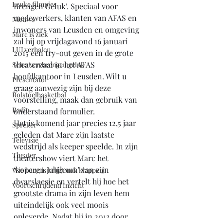
Leuke filmpjes
Brengen Geluk’. Speciaal voor 
medewerkers, klanten van AFAS en 
Nieuws
inwoners van Leusden en omgeving 
Marc is ziek
zal hij op vrijdagavond 16 januari 
LULverhalen
2015 een try-out geven in de grote 
theaterzaal in het AFAS 
Scherven brengen geluk
hoofdkantoor in Leusden. Wilt u 
Presentator
graag aanwezig zijn bij deze 
Rolstoelbasketbal
voorstelling, maak dan gebruik van 
Radio
onderstaand formulier.
Het is komend jaar precies 12,5 jaar 
Spreker
geleden dat Marc zijn laatste 
Televisie
wedstrijd als keeper speelde. In zijn 
Theater
theatershow viert Marc het 
‘koperen jubileum’ van zijn 
Wie bang is krijgt ook klappen
dwarslaesie en vertelt hij hoe het 
Voortschrijdend Inzicht
grootste drama in zijn leven hem 
uiteindelijk ook veel moois 
opleverde. Nadat hij in 2013 door 