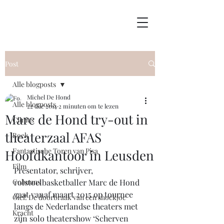
Post
Alle blogposts
Michel De Hond
Alle blogposts
22 dec 2014
2 minuten om te lezen
Marc de Hond try-out in
Clinics
theaterzaal AFAS
Boek
Fantastische Toren van Pisa
Hoofdkantoor in Leusden
Film
Presentator, schrijver, 
Columns
rolstoelbasketballer Marc de Hond 
gaat vanaf maart 2015 op tournee 
Giel! De doorbraak van een shockjoc
langs de Nederlandse theaters met 
Kracht
zijn solo theatershow ‘Scherven 