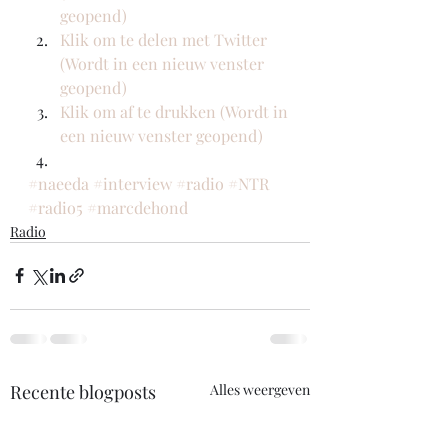
geopend)
Klik om te delen met Twitter 
(Wordt in een nieuw venster 
geopend)
Klik om af te drukken (Wordt in 
een nieuw venster geopend)
#naeeda
#interview
#radio
#NTR
#radio5
#marcdehond
Radio
Recente blogposts
Alles weergeven