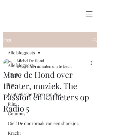
Post
Alle blogposts
Michel De Hond
Alle blogposts
6 aug 2014
1 minuten om te lezen
Marc de Hond over
Clinics
theater, muziek, The
Boek
Fantastische Toren van Pisa
Passion en katheters op
Film
Radio 5
Columns
Giel! De doorbraak van een shockjoc
Kracht