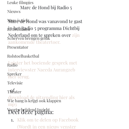
Leuke filmpjes
Marc de Hond bij Radio 5
Nieuws
Marc is ziek
Marc de Hond was vanavond te gast 
in het Radio 5 programma Dichtbij 
LULverhalen
Nederland om te spreken over 
zijn 
Scherven brengen geluk
aankomende theatertoer.
Presentator
Rolstoelbasketbal
Luister het boeiende gesprek met 
Radio
interviewster Naeeda Aurangzeb 
Spreker
hier terug.
Televisie
  of 
Theater
download de uitzending hier als 
Wie bang is krijgt ook klappen
mp3
Voortschrijdend Inzicht
Deel deze pagina:
Klik om te delen op Facebook 
(Wordt in een nieuw venster 