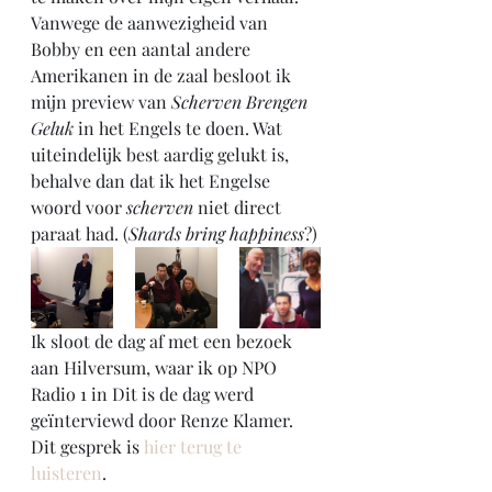
Vanwege de aanwezigheid van 
Bobby en een aantal andere 
Amerikanen in de zaal besloot ik 
mijn preview van 
Scherven Brengen 
Geluk
 in het Engels te doen. Wat 
uiteindelijk best aardig gelukt is, 
behalve dan dat ik het Engelse 
woord voor 
scherven 
niet direct 
paraat had. (
Shards bring happiness
?)
Ik sloot de dag af met een bezoek 
aan Hilversum, waar ik op NPO 
Radio 1 in Dit is de dag werd 
geïnterviewd door Renze Klamer. 
Dit gesprek is 
hier terug te 
luisteren
.