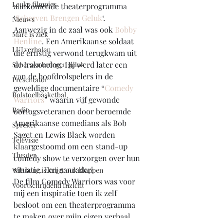
Leuke filmpjes
aankomende theaterprogramma 
‘
Scherven Brengen Geluk
‘.
Nieuws
Aanwezig in de zaal was ook 
Bobby 
Marc is ziek
Henline
. Een Amerikaanse soldaat 
LULverhalen
die ernstig verwond terugkwam uit 
de Irakoorlog. Hij werd later een 
Scherven brengen geluk
van de hoofdrolspelers in de 
Presentator
geweldige documentaire “
Comedy 
Rolstoelbasketbal
Warriors
” waarin vijf gewonde 
Radio
oorlogsveteranen door beroemde 
Amerikaanse comedians als Bob 
Spreker
Saget en Lewis Black worden 
Televisie
klaargestoomd om een stand-up 
Theater
comedy show te verzorgen over hun 
situatie. Een aanrader!
Wie bang is krijgt ook klappen
De film Comedy Warriors was voor 
Voortschrijdend Inzicht
mij een inspiratie toen ik zelf 
besloot om een theaterprogramma 
te maken over mijn eigen verhaal. 