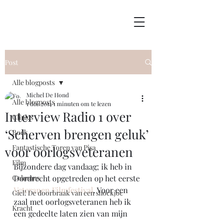
Post
Alle blogposts
Michel De Hond
Alle blogposts
1 dec 2014
1 minuten om te lezen
Interview Radio 1 over
Clinics
‘Scherven brengen geluk’
Boek
Fantastische Toren van Pisa
voor oorlogsveteranen
Film
Bijzondere dag vandaag; ik heb in 
Columns
Dordrecht opgetreden op het eerste 
Veteranen Filmfestival
. Voor een 
Giel! De doorbraak van een shockjoc
zaal met oorlogsveteranen heb ik 
Kracht
een gedeelte laten zien van mijn 