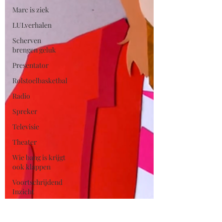
Marc is ziek
LULverhalen
Scherven
brengen geluk
Presentator
Rolstoelbasketbal
Radio
Spreker
Televisie
Theater
Wie bang is krijgt
ook klappen
Voortschrijdend
Inzicht