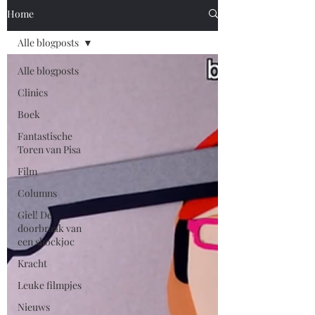
Home
Alle blogposts
Alle blogposts
Clinics
Boek
Fantastische
Toren van Pisa
Film
Columns
Giel! De
doorbraak van
een shockjoc
Kracht
Leuke filmpjes
Nieuws