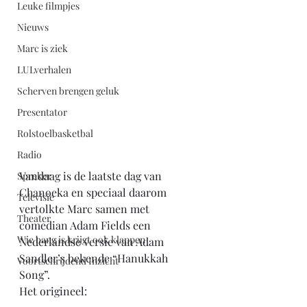
Leuke filmpjes
Nieuws
Marc is ziek
LULverhalen
Scherven brengen geluk
Presentator
Rolstoelbasketbal
Radio
Vandaag is de laatste dag van 
Spreker
Chanoeka en speciaal daarom 
Televisie
vertolkte Marc samen met 
Theater
comedian Adam Fields een 
Wie bang is krijgt ook klappen
Nederlandse versie van Adam 
Sandler’s bekende “Hanukkah 
Voortschrijdend Inzicht
Song”.
Het origineel: