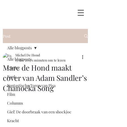
Post
Alle blogposts
Michel De Hond
Alle blogposts
13 dec 2015
1 minuten om te lezen
Marc de Hond maakt
Clinics
cover van Adam Sandler’s
Boek
Fantastische Toren van Pisa
Chanoeka Song
Film
Columns
Giel! De doorbraak van een shockjoc
Kracht