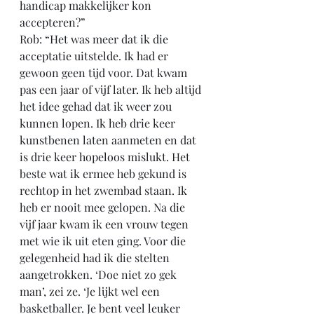
handicap makkelijker kon 
accepteren?”
Rob: “Het was meer dat ik die 
acceptatie uitstelde. Ik had er 
gewoon geen tijd voor. Dat kwam 
pas een jaar of vijf later. Ik heb altijd 
het idee gehad dat ik weer zou 
kunnen lopen. Ik heb drie keer 
kunstbenen laten aanmeten en dat 
is drie keer hopeloos mislukt. Het 
beste wat ik ermee heb gekund is 
rechtop in het zwembad staan. Ik 
heb er nooit mee gelopen. Na die 
vijf jaar kwam ik een vrouw tegen 
met wie ik uit eten ging. Voor die 
gelegenheid had ik die stelten 
aangetrokken. ‘Doe niet zo gek 
man’, zei ze. ‘Je lijkt wel een 
basketballer. Je bent veel leuker 