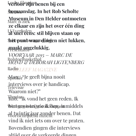
Leuke filmpjes
verloor zijn benen bij een 
bomaanslag. In het Rob Scholte 
Nieuws
Museum in Den Helder ontmoeten 
Marc is ziek
ze elkaar en zijn het over één ding 
LULverhalen
al snel eens: stil blijven staan op 
het punt waar dingen niet lukken, 
Scherven brengen geluk
maakt ongelukkig.
Presentator
VOORJAAR 2015 – MARC DE 
Rolstoelbasketbal
HOND & DEBORAH LIGTENBERG 
Radio
– 
BELEEF MAGAZINE
Marc: “Je geeft bijna nooit 
Spreker
interviews over je handicap. 
Televisie
Waarom niet?”
Theater
Rob: “Ik vond het geen reden. Ik 
ben gewoon wie ik ben, inmiddels 
Wie bang is krijgt ook klappen
al twintig jaar zonder benen. Dat 
Voortschrijdend Inzicht
vind ik niet iets om over te praten. 
Bovendien gingen die interviews 
altijd over de verkeerde dingen. 