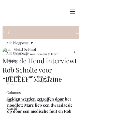
Post
Alle blogposts
Michel De Hond
Alle blogposts
8 apr 2015
6 minuten om te lezen
Marc de Hond interviewt
Clinics
Rob Scholte voor
Boek
Fantastische Toren van Pisa
“BELEEF” Magazine
Film
Columns
Beiden werden getroffen door het 
Giel! De doorbraak van een shockjoc
noodlot: Marc liep een dwarslaesie 
Kracht
op door een medische fout en Rob 