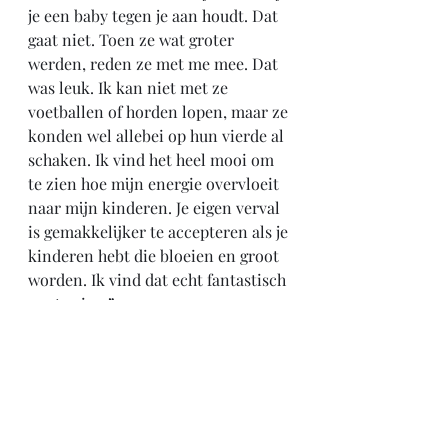
je een baby tegen je aan houdt. Dat 
gaat niet. Toen ze wat groter 
werden, reden ze met me mee. Dat 
was leuk. Ik kan niet met ze 
voetballen of horden lopen, maar ze 
konden wel allebei op hun vierde al 
schaken. Ik vind het heel mooi om 
te zien hoe mijn energie overvloeit 
naar mijn kinderen. Je eigen verval 
is gemakkelijker te accepteren als je 
kinderen hebt die bloeien en groot 
worden. Ik vind dat echt fantastisch 
om te zien.”
Marc de Hond (37) kreeg in 2002 
door een medische fout een 
dwarslaesie, wat hem 
rolstoelafhankelijk maakte. Hij 
speelde in het Nederlands 
rolstoelbasketbalteam en was één van 