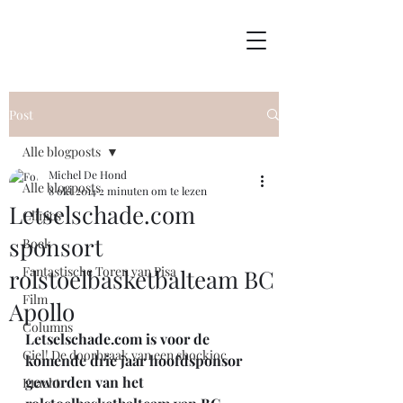
Post
Alle blogposts
Michel De Hond
Alle blogposts
8 okt 2014
2 minuten om te lezen
Letselschade.com
Clinics
sponsort
Boek
Fantastische Toren van Pisa
rolstoelbasketbalteam BC
Film
Apollo
Columns
Letselschade.com is voor de 
Giel! De doorbraak van een shockjoc
komende drie jaar hoofdsponsor 
geworden van het 
Kracht