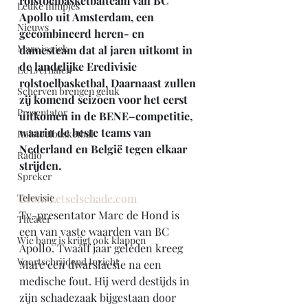
rolstoelbasketbalteam van BC 
Leuke filmpjes
Apollo uit Amsterdam, een 
Nieuws
gecombineerd heren- en 
Marc is ziek
damesteam dat al jaren uitkomt in 
de landelijke Eredivisie 
LULverhalen
rolstoelbasketbal. Daarnaast zullen 
Scherven brengen geluk
zij komend seizoen voor het eerst 
Presentator
uitkomen in de BENE–competitie, 
waarin de beste teams van 
Rolstoelbasketbal
Nederland en België tegen elkaar 
Radio
strijden.
Spreker
Televisie
Bron: Letselschade.com
Tv-presentator Marc de Hond is 
Theater
een van vaste waarden van BC 
Wie bang is krijgt ook klappen
Apollo. Twaalf jaar geleden kreeg 
Voortschrijdend Inzicht
Marc een dwarslaesie na een 
medische fout. Hij werd destijds in 
zijn schadezaak bijgestaan door 