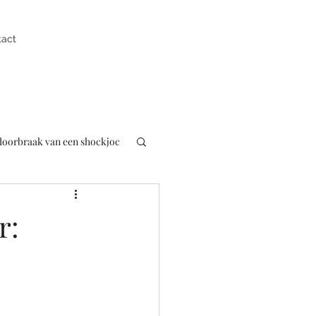
tact
 doorbraak van een shockjoc
uk
Presentator
r:
pen