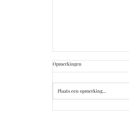
Opmerkingen
Plaats een opmerking...
De overheid zou nu alvast
goed moeten nadenken over
hoe een bedrijf straks weer