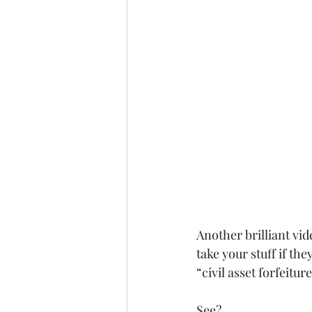
Another brilliant vi
take your stuff if the
“civil asset forfeitu
See? 