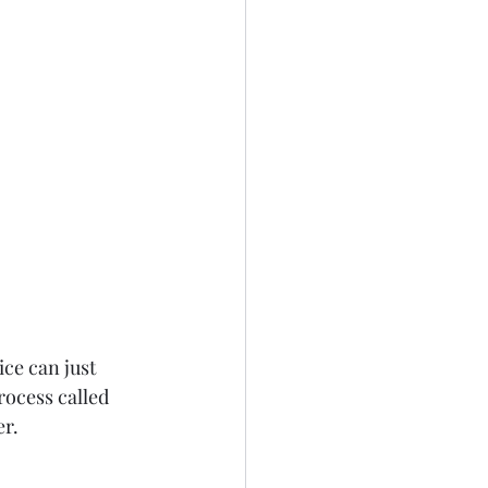
ce can just 
rocess called 
er.