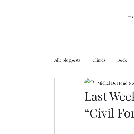
Ho
Alle blogposts
Clinics
Boek
Michel De Hond
6 
Kracht
Leuke filmpjes
N
Last Week
“Civil Fo
Rolstoelbasketbal
Radio
Voortschrijdend Inzicht