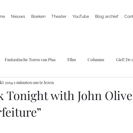
me
Nieuws
Boeken
Theater
YouTube
Blog archief
Con
Fantastische Toren van Pisa
Film
Columns
Giel! De
okt 2014
1 minuten om te lezen
ieuws
Marc is ziek
LULverhalen
Scherven brengen gel
 Tonight with John Olive
rfeiture”
Spreker
Televisie
Theater
Wie bang is krijgt ook klap