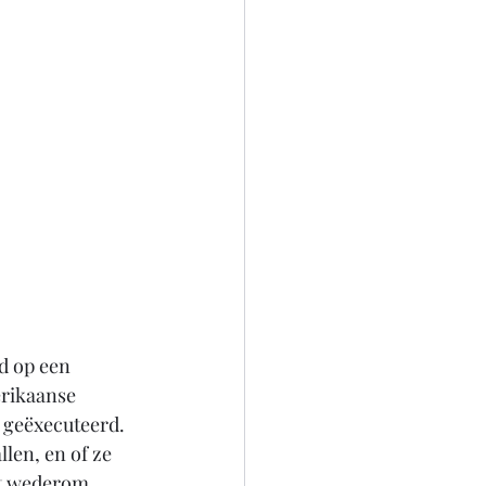
d op een 
erikaanse 
 geëxecuteerd. 
len, en of ze 
at wederom 