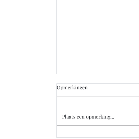
Opmerkingen
Plaats een opmerking...
De overheid zou nu alvast