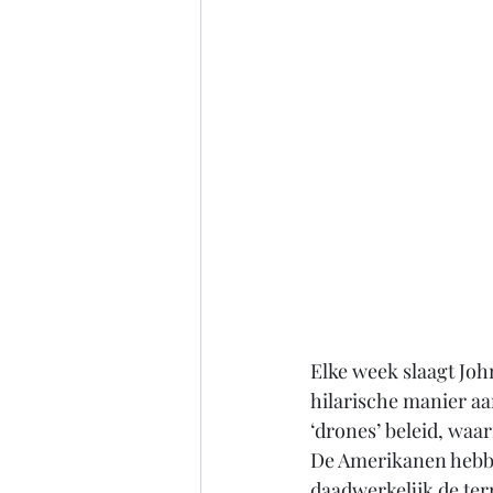
Elke week slaagt Joh
hilarische manier aa
‘drones’ beleid, wa
De Amerikanen hebben
daadwerkelijk de ter