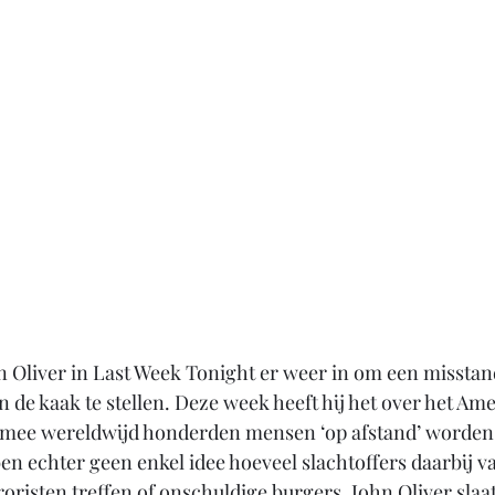
n Oliver in Last Week Tonight er weer in om een misstan
n de kaak te stellen. Deze week heeft hij het over het Am
armee wereldwijd honderden mensen ‘op afstand’ worden
 echter geen enkel idee hoeveel slachtoffers daarbij val
roristen treffen of onschuldige burgers. John Oliver sla