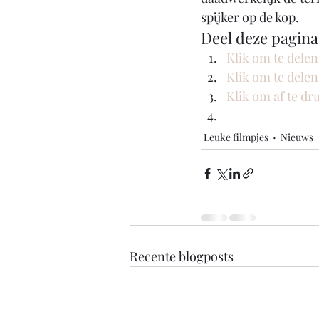
spijker op de kop. 
Deel deze pagina
Klik om te dele
Klik om te dele
Klik om af te d
Leuke filmpjes
Nieuws
Recente blogposts