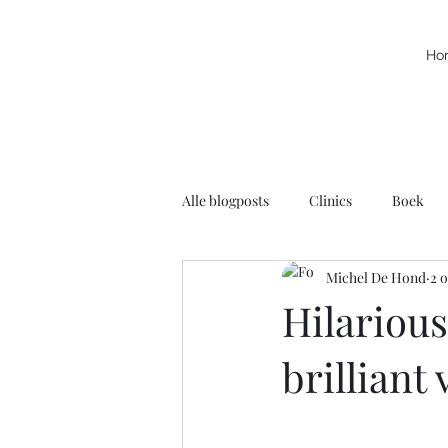
Ho
Alle blogposts
Clinics
Boek
Michel De Hond
2 
Kracht
Leuke filmpjes
N
Hilarious
brilliant
Rolstoelbasketbal
Radio
Voortschrijdend Inzicht