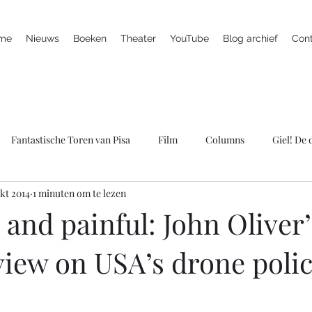
me
Nieuws
Boeken
Theater
YouTube
Blog archief
Con
Fantastische Toren van Pisa
Film
Columns
Giel! De
okt 2014
1 minuten om te lezen
ieuws
Marc is ziek
LULverhalen
Scherven brengen gel
 and painful: John Oliver’
 view on USA’s drone poli
Spreker
Televisie
Theater
Wie bang is krijgt ook klap