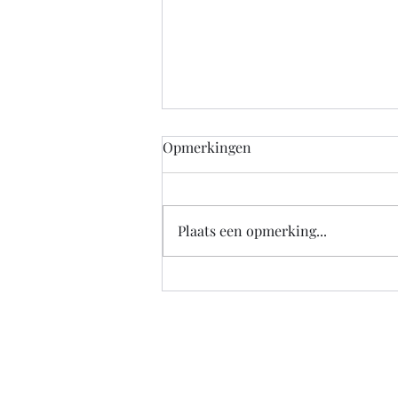
Opmerkingen
Plaats een opmerking...
De overheid zou nu alvast
goed moeten nadenken over
hoe een bedrijf straks weer
veilig klanten kan o