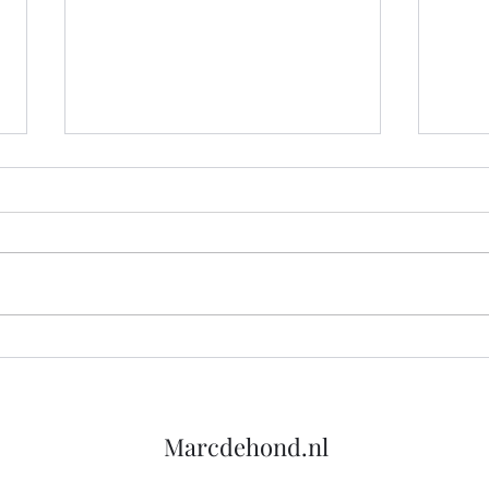
Je doet er pas toe als je een
Goed
relletje met Gordon hebt
maar
gehad
Marcdehond.nl