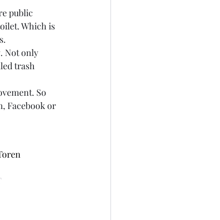
e public 
ilet. Which is 
. 
. Not only 
lled trash 
rovement. So 
m, Facebook or 
Toren 
T