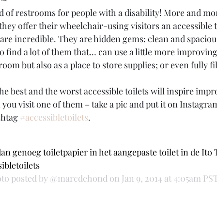
 of restrooms for people with a disability! More and mor
hey offer their wheelchair-using visitors an accessible to
are incredible. They are hidden gems: clean and spacious
 find a lot of them that… can use a little more improving
oom but also as a place to store supplies; or even fully fi
he best and the worst accessible toilets will inspire imp
ou visit one of them – take a pic and put it on Instagra
shtag 
#accessibletoilets
.
an genoeg toiletpapier in het aangepaste toilet in de Ito 
bletoilets
to posted by @marcdehond on Jan 9, 2014 at 4:05am PS