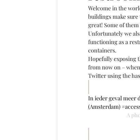
Welcome in the world
buildings make sure t
great! Some of them 
Unfortunately we also
functioning as a restr
containers.
Hopefully exposing t
from now on – when y
Twitter using the ha
In ieder geval meer d
(Amsterdam) #accessi
A pho