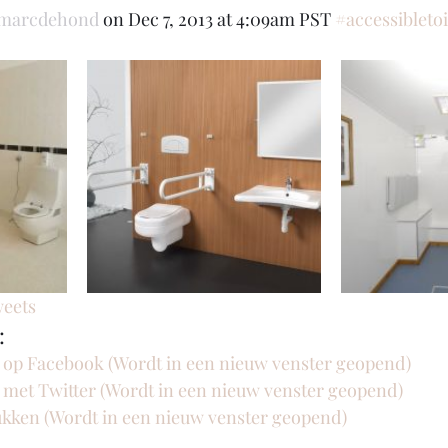
@marcdehond
 on Dec 7, 2013 at 4:09am PST 
#accessibletoi
weets
:
n op Facebook (Wordt in een nieuw venster geopend)
n met Twitter (Wordt in een nieuw venster geopend)
rukken (Wordt in een nieuw venster geopend)