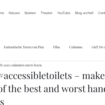
me
Nieuws
Boeken
Theater
YouTube
Blog archief
Con
Fantastische Toren van Pisa
Film
Columns
Giel! De
eb 2015
1 minuten om te lezen
ieuws
Marc is ziek
LULverhalen
Scherven brengen gel
#accessibletoilets – make
of the best and worst han
Spreker
Televisie
Theater
Wie bang is krijgt ook klap
s