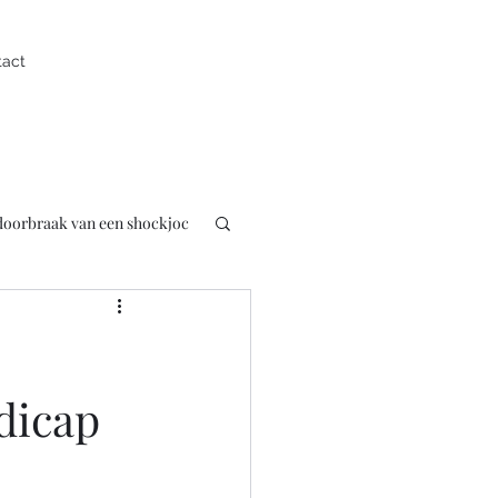
tact
 doorbraak van een shockjoc
uk
Presentator
dicap
pen