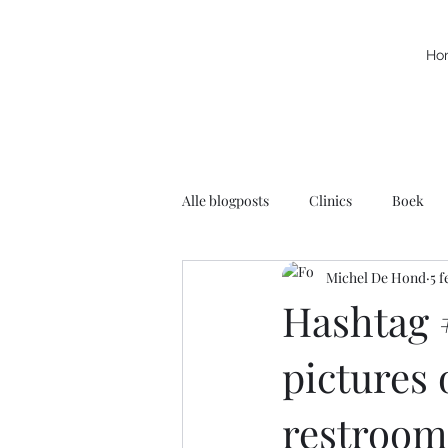
Ho
Alle blogposts
Clinics
Boek
Michel De Hond
5 f
Kracht
Leuke filmpjes
N
Hashtag 
pictures 
Rolstoelbasketbal
Radio
restroom
Voortschrijdend Inzicht