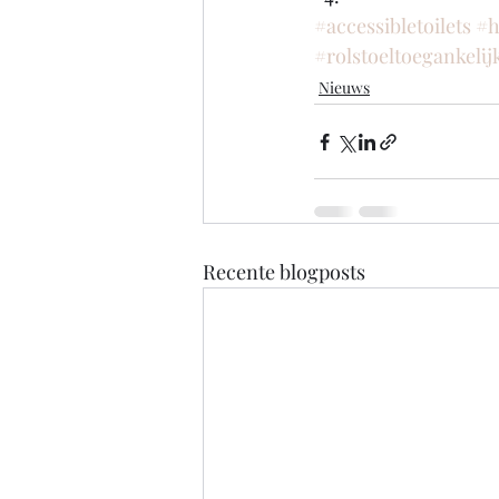
#accessibletoilets
#h
#rolstoeltoegankelijk
Nieuws
Recente blogposts