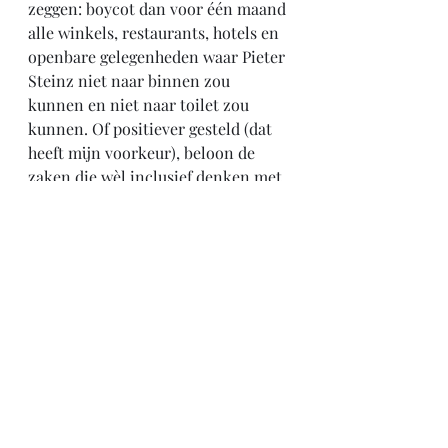
zeggen: boycot dan voor één maand 
alle winkels, restaurants, hotels en 
openbare gelegenheden waar Pieter 
Steinz niet naar binnen zou 
kunnen en niet naar toilet zou 
kunnen. Of positiever gesteld (dat 
heeft mijn voorkeur), beloon de 
zaken die wèl inclusief denken met 
uw bezoek. Als we dat allemaal 
consequent een tijdje zouden doen; 
zou er pas ècht iets veranderen in 
Nederland.
Maar zegt u… dan moet u voordat u 
ergens heen gaat eerst uitzoeken of 
het wel toegankelijk is? En zijn er 
misschien winkels waar u altijd 
graag komt, waar u niet naar toe 
kunt?
Klopt. Dat heeft Pieter Steinz ook.