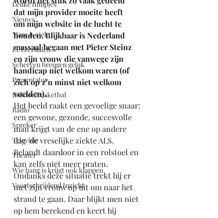
wordt het stuk zo vaak gedeeld 
Leuke filmpjes
dat mijn provider moeite heeft 
Nieuws
om mijn website in de lucht te 
Marc is ziek
houden. Blijkbaar is Nederland 
massaal begaan met Pieter Steinz 
LULverhalen
en zijn vrouw die vanwege zijn 
Scherven brengen geluk
handicap niet welkom waren (of 
Presentator
zich op z’n minst niet welkom 
voelden).
Rolstoelbasketbal
Het beeld raakt een gevoelige snaar: 
Radio
een gewone, gezonde, succesvolle 
Spreker
man krijgt van de ene op andere 
Televisie
dag  de vreselijke ziekte ALS. 
Belandt daardoor in een rolstoel en 
Theater
kan zelfs niet meer praten. 
Wie bang is krijgt ook klappen
Ondanks deze situatie trekt hij er 
Voortschrijdend Inzicht
met zijn vrouw op uit om naar het 
strand te gaan. Daar blijkt men niet 
op hem berekend en keert hij 