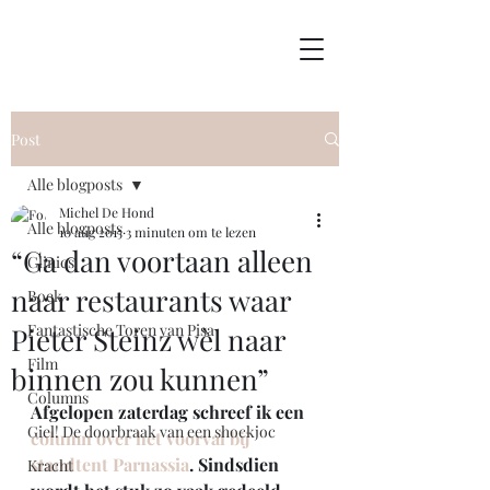
Post
Alle blogposts
Michel De Hond
Alle blogposts
10 aug 2015
3 minuten om te lezen
“Ga dan voortaan alleen
Clinics
naar restaurants waar
Boek
Fantastische Toren van Pisa
Pieter Steinz wèl naar
Film
binnen zou kunnen”
Columns
Afgelopen zaterdag schreef ik een
Giel! De doorbraak van een shockjoc
column over het voorval bij 
standtent Parnassia
. Sindsdien 
Kracht