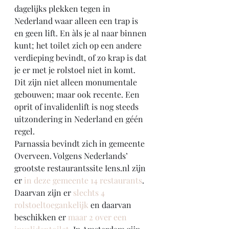
dagelijks plekken tegen in 
Nederland waar alleen een trap is 
en geen lift. En àls je al naar binnen 
kunt; het toilet zich op een andere 
verdieping bevindt, of zo krap is dat 
je er met je rolstoel niet in komt. 
Dit zijn niet alleen monumentale 
gebouwen; maar ook recente. Een 
oprit of invalidenlift is nog steeds 
uitzondering in Nederland en géén 
regel.
Parnassia bevindt zich in gemeente 
Overveen. Volgens Nederlands’ 
grootste restaurantssite Iens.nl zijn 
er 
in deze gemeente 14 restaurants
. 
Daarvan zijn er 
slechts 4 
rolstoeltoegankelijk
 en daarvan 
beschikken er 
maar 2 over een 