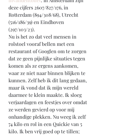
invalidentoilet
. In Amsterdam zijn 
deze cijfers 2607/827/176, in 
Rotterdam (894/308/68), Utrecht 
(516/186/39) en Eindhoven 
(297/103/23).
Nu is het zo dat veel mensen in 
rolstoel vooraf bellen met een 
restaurant of Googlen om te zorgen 
dat ze geen pijnlijke situaties tegen 
komen als ze ergens aankomen, 
waar ze niet naar binnen blijken te 
kunnen. Zelf heb ik dit lang gedaan, 
maar ik vond dat ik mijn wereld 
daarmee te klein maakte. Ik sloeg 
verjaardagen en feestjes over omdat 
ze werden gevierd op voor mij 
onhandige plekken. Nu weeg ik zelf 
74 kilo en rol in een Quickie van 5 
kilo. Ik ben vrij goed op te tillen; 