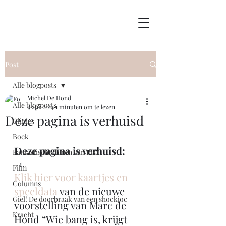
Post
Alle blogposts
Michel De Hond
Alle blogposts
9 apr 2014
1 minuten om te lezen
Deze pagina is verhuisd
Clinics
Boek
Deze pagina is verhuisd:
Fantastische Toren van Pisa
Film
Klik hier voor kaartjes en 
Columns
speeldata
 van de nieuwe 
Giel! De doorbraak van een shockjoc
voorstelling van Marc de 
Kracht
Hond “Wie bang is, krijgt 