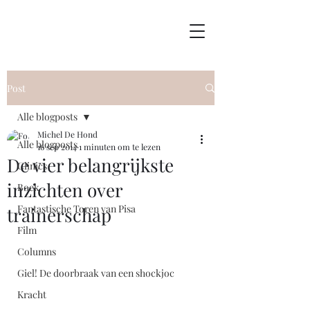
Post
Alle blogposts
Michel De Hond
Alle blogposts
16 sep 2014
1 minuten om te lezen
De vier belangrijkste
Clinics
inzichten over
Boek
Fantastische Toren van Pisa
trainerschap
Film
Columns
Giel! De doorbraak van een shockjoc
Kracht