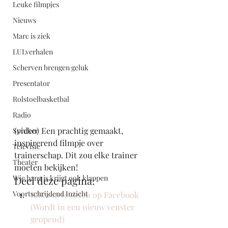
Leuke filmpjes
Nieuws
Marc is ziek
LULverhalen
Scherven brengen geluk
Presentator
Rolstoelbasketbal
Radio
(video) Een prachtig gemaakt, 
Spreker
inspirerend filmpje over 
Televisie
trainerschap. Dit zou elke trainer 
Theater
moeten bekijken! 
Wie bang is krijgt ook klappen
Deel deze pagina:
Voortschrijdend Inzicht
Klik om te delen op Facebook 
(Wordt in een nieuw venster 
geopend)