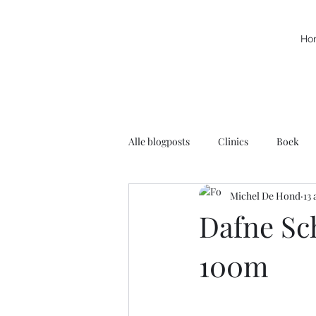
Ho
Alle blogposts
Clinics
Boek
Michel De Hond
13 
Kracht
Leuke filmpjes
N
Dafne Sc
100m
Rolstoelbasketbal
Radio
Voortschrijdend Inzicht