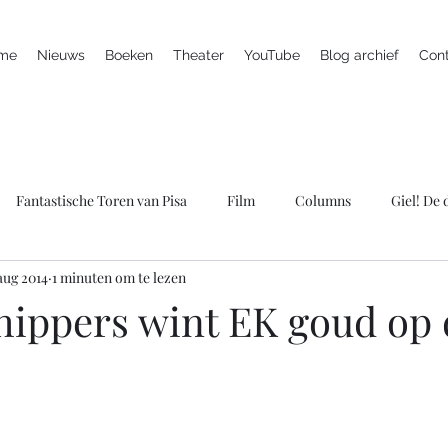
me
Nieuws
Boeken
Theater
YouTube
Blog archief
Con
Fantastische Toren van Pisa
Film
Columns
Giel! De
aug 2014
1 minuten om te lezen
ieuws
Marc is ziek
LULverhalen
Scherven brengen gel
hippers wint EK goud op 
Spreker
Televisie
Theater
Wie bang is krijgt ook klap