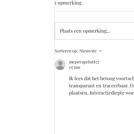
1 opmerking
Plaats een opmerking...
De overheid zou nu alvast
Sorteren op:
Nieuwste
goed moeten nadenken over
mepovapelut827
hoe een bedrijf straks weer
07 jun
veilig klanten kan o
Ik lees dat het betoog voortsc
transparant en traceerbaar. D
plaatsen. Interactiediepte w