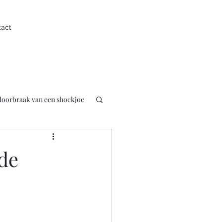
tact
 doorbraak van een shockjoc
uk
Presentator
de
pen