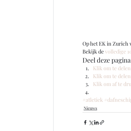
Op het EK in Zurich 
Bekijk de
 volledige 
Deel deze pagina
Klik om te dele
Klik om te dele
Klik om af te d
#atletiek
#dafneschi
Nieuws