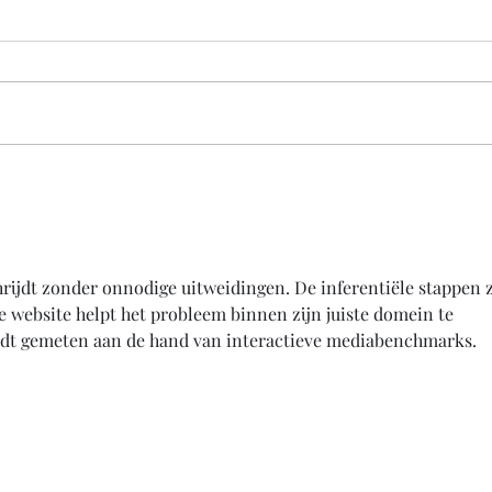
Je doet er pas toe als je een
Goed
relletje met Gordon hebt
maar
gehad
hrijdt zonder onnodige uitweidingen. De inferentiële stappen z
e website helpt het probleem binnen zijn juiste domein te 
ordt gemeten aan de hand van interactieve mediabenchmarks.