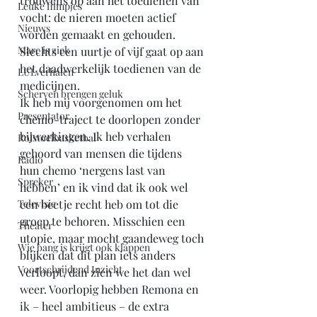
trouwens op aan het toedienen van 
Leuke filmpjes
vocht: de nieren moeten actief 
Nieuws
worden gemaakt en gehouden. 
Marc is ziek
Slechts een uurtje of vijf gaat op aan 
het daadwerkelijk toedienen van de 
LULverhalen
medicijnen. 
Scherven brengen geluk
Ik heb mij voorgenomen om het 
Presentator
chemo-traject te doorlopen zonder 
bijwerkingen. Ik heb verhalen 
Rolstoelbasketbal
gehoord van mensen die tijdens 
Radio
hun chemo ‘nergens last van 
Spreker
hebben’ en ik vind dat ik ook wel 
Televisie
een beetje recht heb om tot die 
groep te behoren. Misschien een 
Theater
utopie, maar mocht gaandeweg toch 
Wie bang is krijgt ook klappen
blijken dat dit plan iets anders 
Voortschrijdend Inzicht
verloopt, dan zien we het dan wel 
weer. Voorlopig hebben Remona en 
ik – heel ambitieus – de extra 