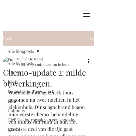
Post
Alle blogposts
Michel De Hond
Alle blogposts
10 jan 2019
3 minuten om te lezen
Chemo-update 2: milde
Clinics
bijwerkingen.
Boek
Fantastische Toren van Pisa
Woensdagmiddag ben ik thuis 
gekomen na twee nachten in het 
Film
ziekenhuis. Dinsdagochtend begon 
Columns
mijn eerste chemo-behandeling: 
Giel! De doorbraak van een shockjoc
een infuus van ruim 24 uur. Het 
grootste deel van die tijd gaat 
Kracht