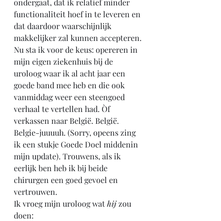
ondergaat, dat ik relatief minder 
functionaliteit hoef in te leveren en 
dat daardoor waarschijnlijk 
makkelijker zal kunnen accepteren. 
Nu sta ik voor de keus: opereren in 
mijn eigen ziekenhuis bij de 
uroloog waar ik al acht jaar een 
goede band mee heb en die ook 
vanmiddag weer een steengoed 
verhaal te vertellen had. Òf 
verkassen naar België. België. 
Belgie-juuuuh. (Sorry, opeens zing 
ik een stukje Goede Doel middenin 
mijn update). Trouwens, als ik 
eerlijk ben heb ik bij beide 
chirurgen een goed gevoel en 
vertrouwen. 
Ik vroeg mijn uroloog wat 
hij
 zou 
doen: