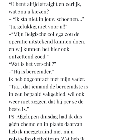
“U bent altijd straight en eerlijk, 
wat zou u kiezen?
– “Ik sta niet in jouw schoenen…”
“Ja, gelukkig niet voor u!!”
-“Mijn Belgische collega zou de 
operatie uitstekend kunnen doen, 
en wij kunnen het hier ook 
ontzettend goed.”
“Wat is het verschil?”
-“Hij is beroemder.”
Ik heb oogcontact met mijn vader.
“Tja… dat iemand de beroemdste is 
in een bepaald vakgebied, wil ook 
weer niet zeggen dat hij per se de 
beste is.” 
PS. Afgelopen dinsdag had ik dus 
géén chemo en in plaats daarvan 
heb ik meegetraind met mijn 
rolstoelbasketbalteam. Wat heb ik 