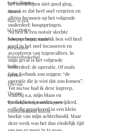
Leuke filmpjes
het hordelopen niet goed ging, 
moest ze dat heel snel vergeten en 
Nieuws
alléén focussen op het volgende 
Marc is ziek
onderdeel: hoogspringen. 
LULverhalen
Nu ben ik een notoir slechte 
hoogspringer, maar ik ben wèl heel 
Scherven brengen geluk
goed in het snel incasseren en 
Presentator
accepteren van tegenvallers. In 
Rolstoelbasketbal
mijn geval is het volgende 
Radio
onderdeel: de operatie. Of zoals 
John Ewbank zou zeggen: “de 
Spreker
operatie die je wist dat zou komen”. 
Televisie
Tot nu toe had ik deze ingreep, 
Theater
waarbij o.a. mijn blaas en 
lymfeklieren worden verwijderd, 
Wie bang is krijgt ook klappen
volledig geparkeerd in een klein 
Voortschrijdend Inzicht
hoekje van mijn achterhoofd. Maar 
deze week was het dan eindelijk tijd 
om me er meer in te gaan 