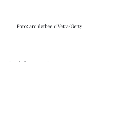
Foto: archiefbeeld Vetta/Getty
Deel deze pagina:
Klik om te delen op Facebook 
(Wordt in een nieuw venster 
geopend)
Klik om te delen met Twitter 
(Wordt in een nieuw venster 
geopend)
Klik om af te drukken (Wordt in 
een nieuw venster geopend)