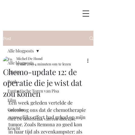
Post
Alle blogposts
Michel De Hond
Alle blogposts
15 mrt 2019
4 minuten om te lezen
Chemo-update 12: de
Clinics
operatie die je wist dat
Boek
Fantastische Toren van Pisa
zou komen
Film
Een week geleden vertelde de 
Columns
oncoloog ons dat de chemotherapie 
nauwelijks effect had gehad op mijn 
Giel! De doorbraak van een shockjoc
tumor. Zoals Remona zo goed kon 
Kracht
in haar tijd als zevenkampster: als 