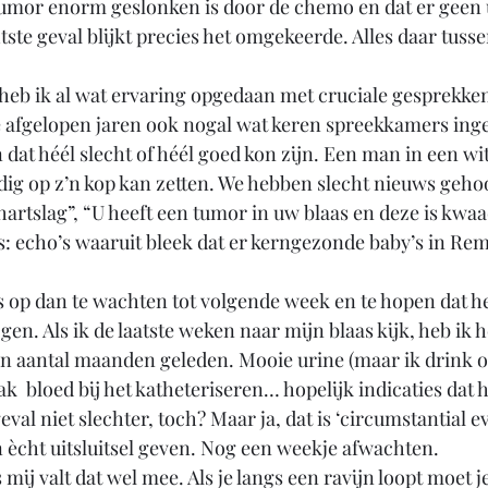
stumor enorm geslonken is door de chemo en dat er geen 
htste geval blijkt precies het omgekeerde. Alles daar tusse
 heb ik al wat ervaring opgedaan met cruciale gesprekken
e afgelopen jaren ook nogal wat keren spreekkamers ing
at héél slecht of héél goed kon zijn. Een man in een witte
ledig op z’n kop kan zetten. We hebben slecht nieuws geho
hartslag”, “U heeft een tumor in uw blaas en deze is kwa
: echo’s waaruit bleek dat er kerngezonde baby’s in Rem
rs op dan te wachten tot volgende week en te hopen dat h
jgen. Als ik de laatste weken naar mijn blaas kijk, heb ik h
en aantal maanden geleden. Mooie urine (maar ik drink o
ak  bloed bij het katheteriseren… hopelijk indicaties dat h
eval niet slechter, toch? Maar ja, dat is ‘circumstantial e
n ècht uitsluitsel geven. Nog een weekje afwachten. 
mij valt dat wel mee. Als je langs een ravijn loopt moet je