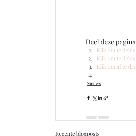
Deel deze pagina
Klik om te dele
Klik om te dele
Klik om af te d
Nieuws
Recente blogposts