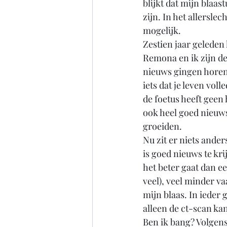
blijkt dat mijn blaa
zijn. In het allerslec
mogelijk. 
Zestien jaar geleden
Remona en ik zijn d
nieuws gingen horen d
iets dat je leven vol
de foetus heeft geen 
ook heel goed nieuws
groeiden. 
Nu zit er niets ande
is goed nieuws te kri
het beter gaat dan e
veel), veel minder va
mijn blaas. In ieder g
alleen de ct-scan ka
Ben ik bang? Volgens 