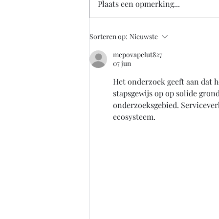
Plaats een opmerking...
De overheid zou nu alvast
Sorteren op:
Nieuwste
goed moeten nadenken over
mepovapelut827
hoe een bedrijf straks weer
07 jun
veilig klanten kan o
Het onderzoek geeft aan dat h
stapsgewijs op op solide gron
onderzoeksgebied. Serviceverb
ecosysteem.