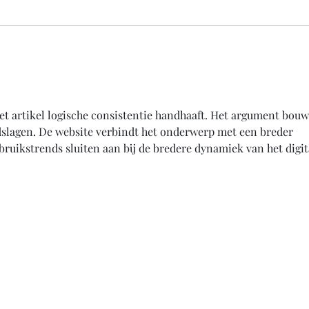
Je doet er pas toe als je een
Goed
relletje met Gordon hebt
maar
gehad
et artikel logische consistentie handhaaft. Het argument bouw
dslagen. De website verbindt het onderwerp met een breder 
ruikstrends sluiten aan bij de bredere dynamiek van het digit