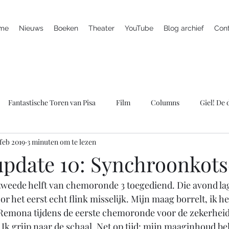
me
Nieuws
Boeken
Theater
YouTube
Blog archief
Con
Fantastische Toren van Pisa
Film
Columns
Giel! De
 feb 2019
3 minuten om te lezen
ieuws
Marc is ziek
LULverhalen
Scherven brengen gel
date 10: Synchroonkot
tweede helft van chemoronde 3 toegediend. Die avond lag 
Spreker
Televisie
Theater
Wie bang is krijgt ook klap
or het eerst echt flink misselijk. Mijn maag borrelt, ik h
 Remona tijdens de eerste chemoronde voor de zekerheid 
Ik grijp naar de schaal. Net op tijd: mijn maaginhoud bel