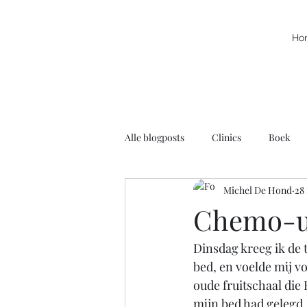
Ho
Alle blogposts
Clinics
Boek
Michel De Hond
28
Kracht
Leuke filmpjes
N
Chemo-up
Dinsdag kreeg ik de 
Rolstoelbasketbal
Radio
bed, en voelde mij vo
oude fruitschaal die
Voortschrijdend Inzicht
mijn bed had gelegd. 