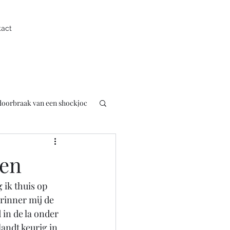
tact
 doorbraak van een shockjoc
uk
Presentator
sen
ik thuis op 
pen
erinner mij de 
in de la onder 
andt keurig in 