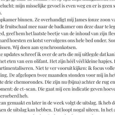
elucht: mijn misselijke gevoel is even weg en er is geen s
. 
pkamer binnen. Ze overhandigt mij James (onze zoon v
 fruitschaal mee naar de badkamer om deze daar te lege
, geef hem het laatste beetje van de inhoud van zijn flesj
hard hoesten en kotst vervolgens ons hele bed onder. S
issen. Wij doen aan synchroonkotsen. 
e updates schreef ik over de arts die mij uitlegde dat ka
het eten van een olifant. Het zijn héél véél kleine hapjes.
imentaliseren. Niet te ver vooruit kijken: ik focus volle
ing. De afgelopen twee maanden stonden voor mij in het
e drie chemorondes. Die zijn nu (bijna) achter de rug en 
oment: de ct-scan. Die gaat mij een indicatie geven hoeve
verorberd heb. 
n gemaakt en later in de week volgt de uitslag. Ik heb 
n de uitslag kan hebben. Dat loopt nogal uiteen. In het a