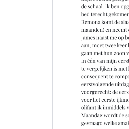
de schaal. Ik ben opg
bed terecht gekomen
Remona komt de slaa
maanden) en neemt de
James naast me op bed
aan, moet twee keer 
gaan met hun zoon v
In één van mijn eerst
te vergelijken is met 
consequent te compart
eerstvolgende uitdag
voorgerecht: de eerst
voor het eerste ijkm
olifant ik inmiddels 
Maandag wordt de sca
gevraagd welke smake