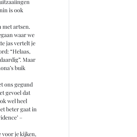
uitzaaiingen 
nin is ook 
 met artsen. 
egaan waar we 
 jas vertelt je 
ord: “Helaas, 
adaardig”. Maar 
ona’s buik 
et ons gegund 
et gevoel dat 
ok wel heel 
et beter gaat in 
vidence’ – 
 voor je kijken, 