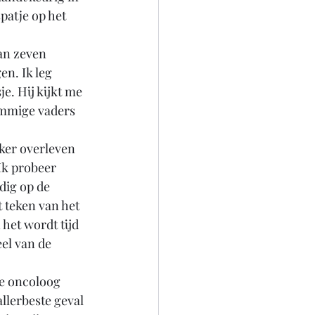
patje op het 
an zeven 
n. Ik leg 
e. Hij kijkt me 
ommige vaders 
nker overleven 
 Ik probeer 
dig op de 
 teken van het 
het wordt tijd 
el van de 
de oncoloog 
llerbeste geval 