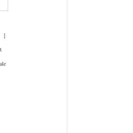
bedoeld kankeradvies,
 wat moet ik er nu mee?
t 
ale 