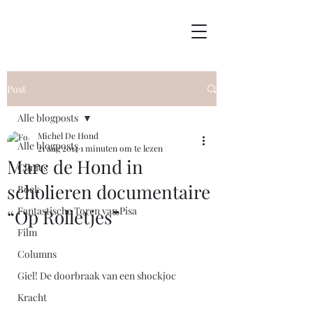
Post
Alle blogposts
Michel De Hond
Alle blogposts
21 aug 2014
1 minuten om te lezen
Marc de Hond in
Clinics
scholieren documentaire
Boek
Fantastische Toren van Pisa
“Op Rolletjes”
Film
Columns
Giel! De doorbraak van een shockjoc
Kracht