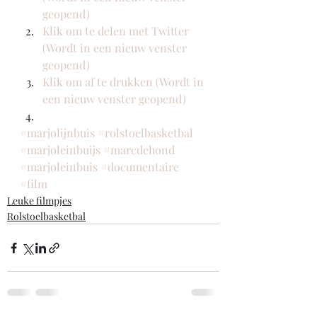
geopend)
Klik om te delen met Twitter 
(Wordt in een nieuw venster 
geopend)
Klik om af te drukken (Wordt in 
een nieuw venster geopend)
#marjolijnbuis
#rolstoelbasketbal
#marjoleinbuijs
#marcdehond
#marjoleinbuis
#documentaire
#film
Leuke filmpjes
Rolstoelbasketbal