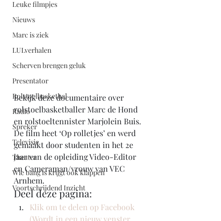
Leuke filmpjes
Nieuws
Marc is ziek
LULverhalen
Scherven brengen geluk
Presentator
Rolstoelbasketbal
Bekijk deze documentaire over 
rolstoelbasketballer Marc de Hond 
Radio
en rolstoeltennister Marjolein Buis. 
Spreker
De film heet ‘Op rolletjes’ en werd 
Televisie
gemaakt door studenten in het 2e 
jaar van de opleiding Video-Editor 
Theater
en Cameraman/vrouw van VEC 
Wie bang is krijgt ook klappen
Arnhem. 
Voortschrijdend Inzicht
Deel deze pagina:
Klik om te delen op Facebook 
(Wordt in een nieuw venster 