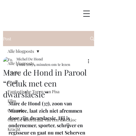
Post
Alle blogposts
Michel De Hond
Alle blogposts
4 mrt 2015
4 minuten om te lezen
Marc de Hond in Parool
Clinics
“Geluk met een
Boek
Fantastische Toren van Pisa
dwarslaesie”
Film
Marc de Hond (37), zoon van 
Columns
Maurice, laat zich niet afremmen 
door zijn dwarslaesie. Hij is 
Giel! De doorbraak van een shockjoc
ondernemer, sporter, schrijver en 
Kracht
regisseur en gaat nu met Scherven 