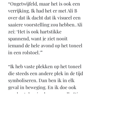
“Ongetwijfeld, maar het is ook een 
verrijking. Ik had het er met Ali B 
over dat ik dacht dat ik visueel een 
saaiere voorstelling zou hebben. Ali 
zei: ‘Het is ook hartstikke 
spannend, want je ziet nooit 
iemand de hele avond op het toneel 
in een rolstoel.'”
“Ik heb vaste plekken op het toneel 
die steeds een andere plek in de tijd 
symboliseren. Dan ben ik in elk 
geval in beweging. En ik doe ook 
een kort dansje: de moonwalk. Die 
kun je namelijk heel makkelijk doen 
in een rolstoel: achteruit rijden met 
een blik van ‘kijk mij eens’. Ik begin 
met een vrij eenvoudig decor, maar 
ik heb allerlei fantasieën over een 