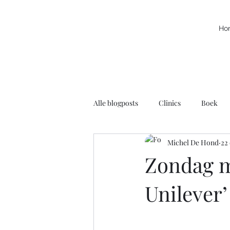
Ho
Alle blogposts
Clinics
Boek
Michel De Hond
22
Kracht
Leuke filmpjes
N
Zondag m
Unilever’
Rolstoelbasketbal
Radio
Voortschrijdend Inzicht