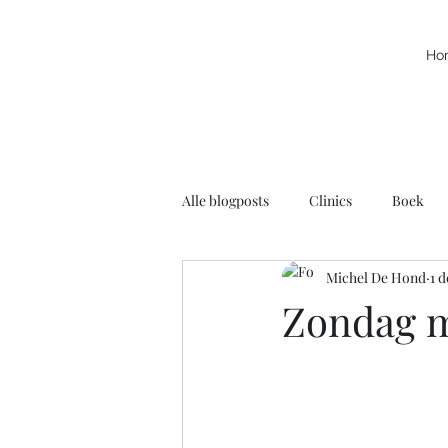
Ho
Alle blogposts
Clinics
Boek
Michel De Hond
1 d
Kracht
Leuke filmpjes
N
Zondag m
Rolstoelbasketbal
Radio
Voortschrijdend Inzicht