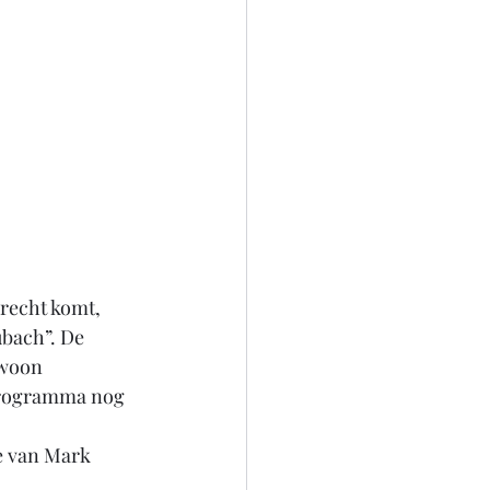
 recht komt, 
ubach”. De 
ewoon 
 programma nog 
e van Mark 