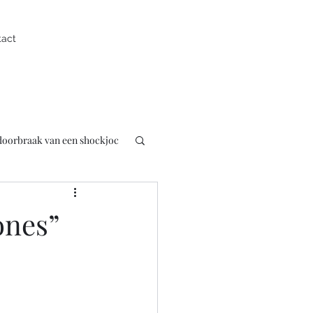
tact
 doorbraak van een shockjoc
uk
Presentator
ones”
pen