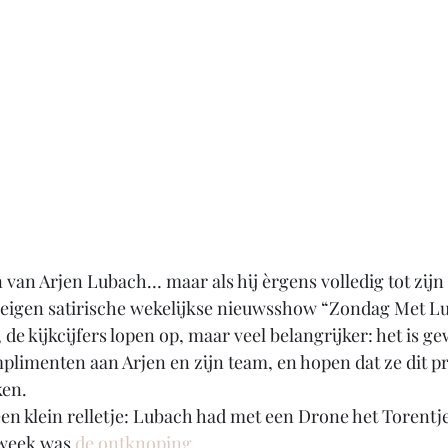
an van Arjen Lubach… maar als hij èrgens volledig tot zijn
jn eigen satirische wekelijkse nieuwsshow “Zondag Met L
, de kijkcijfers lopen op, maar veel belangrijker: het is g
mplimenten aan Arjen en zijn team, en hopen dat ze dit
ken.
en klein relletje: Lubach had met een Drone het Torentj
 week was 
de ontknoping
…