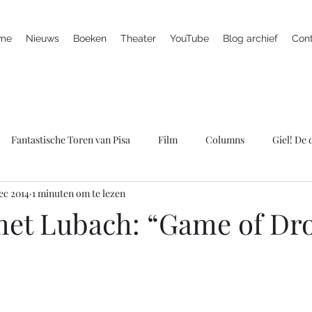
me
Nieuws
Boeken
Theater
YouTube
Blog archief
Con
Fantastische Toren van Pisa
Film
Columns
Giel! De
ec 2014
1 minuten om te lezen
ieuws
Marc is ziek
LULverhalen
Scherven brengen gel
et Lubach: “Game of Dr
Spreker
Televisie
Theater
Wie bang is krijgt ook klap