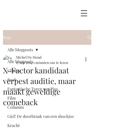
Post
Alle blogposts
Michel De Hond
Alle blogposts
17 sep 2014
1 minuten om te lezen
X-Factor kandidaat
Clinics
verpest auditie, maar
Boek
Fantastische Toren van Pisa
maakt geweldige
Film
comeback
Columns
Giel! De doorbraak van een shockjoc
Kracht