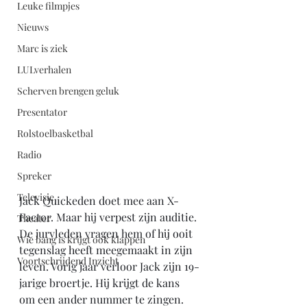
Leuke filmpjes
Nieuws
Marc is ziek
LULverhalen
Scherven brengen geluk
Presentator
Rolstoelbasketbal
Radio
Spreker
Televisie
Jack Quickeden doet mee aan X-
Factor. Maar hij verpest zijn auditie. 
Theater
De juryleden vragen hem of hij ooit 
Wie bang is krijgt ook klappen
tegenslag heeft meegemaakt in zijn 
Voortschrijdend Inzicht
leven. Vorig jaar verloor Jack zijn 19-
jarige broertje. Hij krijgt de kans 
om een ander nummer te zingen. 