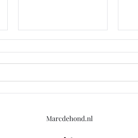
Back To The Future: 21-10-
John
2015, de dag die je wist dat zou
prak
komen is eindelijk hier!
Marcdehond.nl