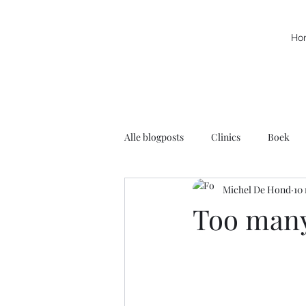
Ho
Alle blogposts
Clinics
Boek
Michel De Hond
10
Kracht
Leuke filmpjes
N
Too man
Rolstoelbasketbal
Radio
Voortschrijdend Inzicht