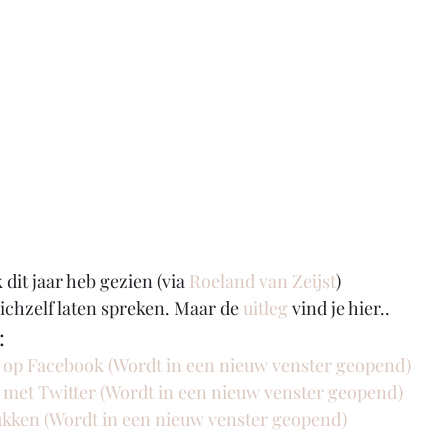
 dit jaar heb gezien (via 
Roeland van Zeijst
)
zichzelf laten spreken. Maar de 
uitleg
 vind je hier.. 
:
n op Facebook (Wordt in een nieuw venster geopend)
n met Twitter (Wordt in een nieuw venster geopend)
rukken (Wordt in een nieuw venster geopend)