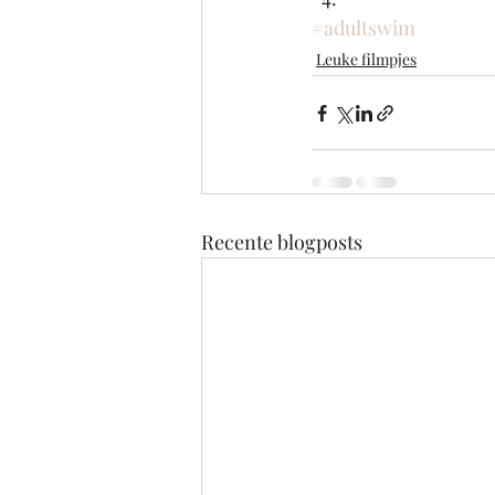
#adultswim
Leuke filmpjes
Recente blogposts