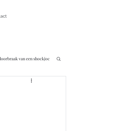
tact
 doorbraak van een shockjoc
uk
Presentator
pen