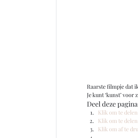
Raarste filmpje dat ik
Je kunt ‘kunst’ voor 
Deel deze pagina
Klik om te dele
Klik om te dele
Klik om af te d