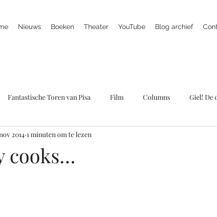
me
Nieuws
Boeken
Theater
YouTube
Blog archief
Con
Fantastische Toren van Pisa
Film
Columns
Giel! De
 nov 2014
1 minuten om te lezen
ieuws
Marc is ziek
LULverhalen
Scherven brengen gel
y cooks…
Spreker
Televisie
Theater
Wie bang is krijgt ook klap