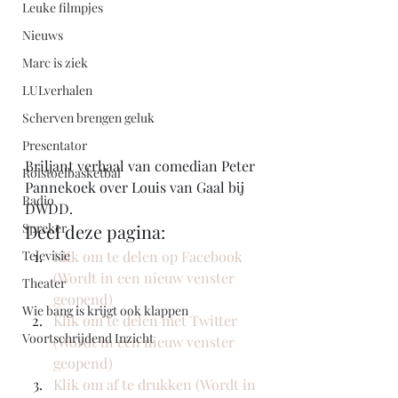
Leuke filmpjes
Nieuws
Marc is ziek
LULverhalen
Scherven brengen geluk
Presentator
Briljant verhaal van comedian Peter 
Rolstoelbasketbal
Pannekoek over Louis van Gaal bij 
Radio
DWDD. 
Spreker
Deel deze pagina:
Televisie
Klik om te delen op Facebook 
(Wordt in een nieuw venster 
Theater
geopend)
Wie bang is krijgt ook klappen
Klik om te delen met Twitter 
Voortschrijdend Inzicht
(Wordt in een nieuw venster 
geopend)
Klik om af te drukken (Wordt in 