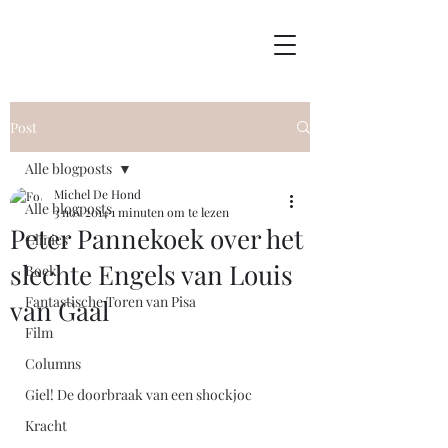
Post
Alle blogposts
Michel De Hond
Alle blogposts
3 nov 2014
1 minuten om te lezen
Peter Pannekoek over het
Clinics
slechte Engels van Louis
Boek
Fantastische Toren van Pisa
van Gaal
Film
Columns
Giel! De doorbraak van een shockjoc
Kracht