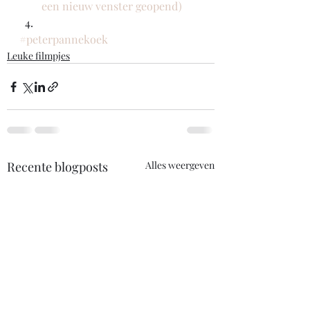
een nieuw venster geopend)
#peterpannekoek
Leuke filmpjes
Recente blogposts
Alles weergeven