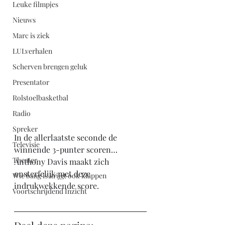
Leuke filmpjes
Nieuws
Marc is ziek
LULverhalen
Scherven brengen geluk
Presentator
Rolstoelbasketbal
Radio
Spreker
In de allerlaatste seconde de 
Televisie
winnende 3-punter scoren… 
Theater
Anthony Davis maakt zich 
onsterfelijk met deze 
Wie bang is krijgt ook klappen
indrukwekkende score. 
Voortschrijdend Inzicht