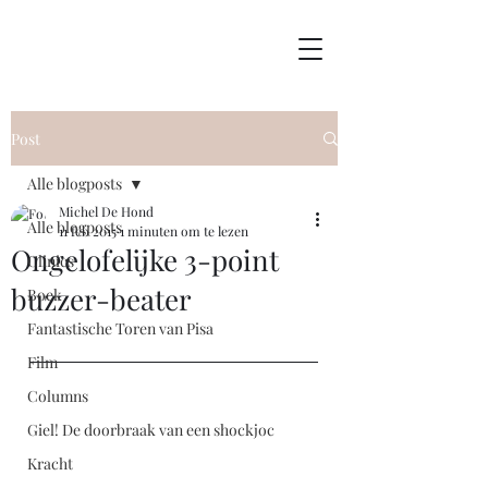
Post
Alle blogposts
Michel De Hond
Alle blogposts
11 feb 2015
1 minuten om te lezen
Ongelofelijke 3-point
Clinics
buzzer-beater
Boek
Fantastische Toren van Pisa
Film
Columns
Giel! De doorbraak van een shockjoc
Kracht