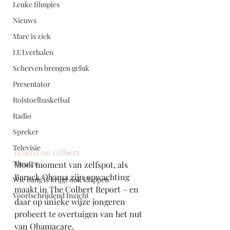
Leuke filmpjes
Nieuws
Marc is ziek
LULverhalen
Scherven brengen geluk
Presentator
Rolstoelbasketbal
Radio
Spreker
Televisie
obama on colbert
Theater
Mooi moment van zelfspot, als 
Barack Obama zijn opwachting 
Wie bang is krijgt ook klappen
maakt in The Colbert Report – en 
Voortschrijdend Inzicht
daar op unieke wijze jongeren 
probeert te overtuigen van het nut 
van Obamacare. 