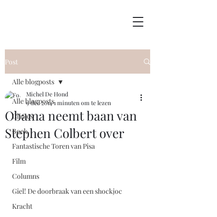
Post
Alle blogposts
Michel De Hond
Alle blogposts
9 dec 2014
1 minuten om te lezen
Obama neemt baan van
Clinics
Stephen Colbert over
Boek
Fantastische Toren van Pisa
Film
Columns
Giel! De doorbraak van een shockjoc
Kracht